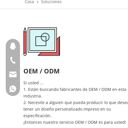
Casa
»
Soluciones
657098666
+ 86-18658123631
OEM / ODM
cherrylee@garyton.cn
Si usted ...
+ 86-18658123631
1. Están buscando fabricantes de OEM / ODM en esta
industria.
2. Necesite a alguien que pueda producir lo que dese
tener un diseño personalizado impreso en su
especificación.
¡Entonces nuestro servicio OEM / ODM es para usted!