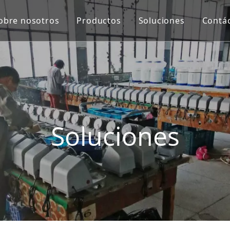
obre nosotros
Productos
Soluciones
Contá
Equipo de protección y virus de Co
Máquina de proceso de carne
Máquina de proceso de verduras
Escala
Soluciones
Extractor de jugo
Equipo de panadería
Equipo de cocina
Máquinas de merienda
Equipo de refrigeración