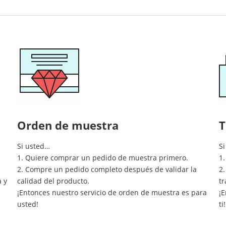
Equipo de buffet
Equipos de acero inoxidable
Servicio de comida
Orden de muestra
T
Si usted…
Si
1. Quiere comprar un pedido de muestra primero.
1
2. Compre un pedido completo después de validar la
2.
a y
calidad del producto.
tr
¡Entonces nuestro servicio de orden de muestra es para
¡E
usted!
ti!