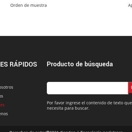
Orden de muestra
A
Producto de búsqueda
ES RÁPIDOS
osotros
os
Por favor ingrese el contenido de texto que
nes
necesita para buscar.
enos