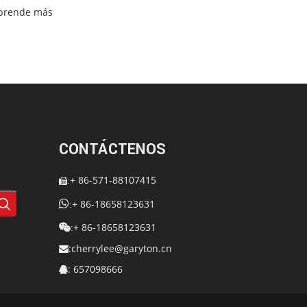
prende más
CONTÁCTENOS
+ 86-571-88107415
:


+ 86-18658123631
:
+ 86-18658123631

:
:
cherrylee@garyton.cn

: 657098666
