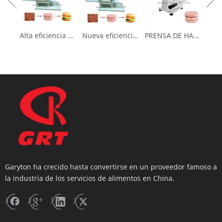
Alta eficiencia Nueva prensa de hamburguesas para hacer pastel de carne (GRT-HR-110L)
Nueva eficiencia nueva prensa de hamburguesas para hacer pastel de carne (GRT-HR-130L)
PRENSA DE HAMBURRERA (GRT-HF100) Fabricante de empanadas de carne
Garyton ha crecido hasta convertirse en un proveedor famoso a
la industria de los servicios de alimentos en China.