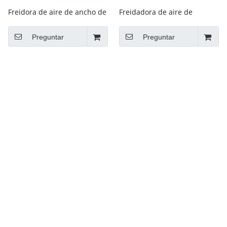
Freidora de aire de ancho de
Freidadora de aire de
la familia Fries de freidora
ancianos de gran capacidad
eléctrica
para freidora eléctrica sin
Preguntar
Preguntar
humo sin humo.