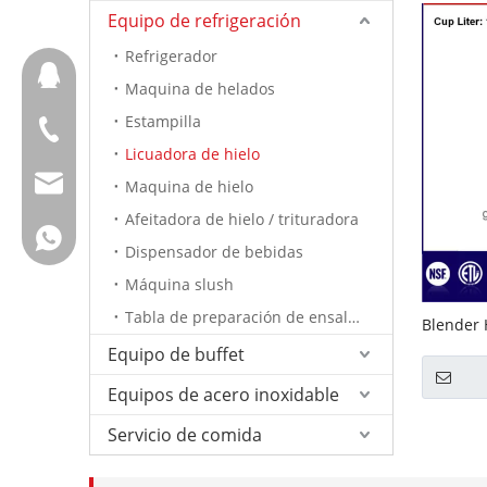
Equipo de refrigeración
Refrigerador
657098666
Maquina de helados
Estampilla
+ 86-18658123631
Licuadora de hielo
cherrylee@garyton.cn
Maquina de hielo
Afeitadora de hielo / trituradora
+ 86-18658123631
Dispensador de bebidas
Máquina slush
Tabla de preparación de ensalada
Blender 
sabor (G
Equipo de buffet
Equipos de acero inoxidable
Servicio de comida