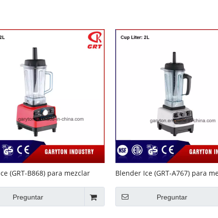
Equipo de buffet
Equipos de acero inoxidable
Servicio de comida
Ice (GRT-B868) para mezclar
Blender Ice (GRT-A767) para me
rutas
hielo y frutas
Preguntar
Preguntar