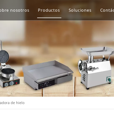
obre nosotros
Productos
Soluciones
Contá
Equipo de protección y virus de Co
Máquina de proceso de carne
Máquina de proceso de verduras
Escala
Extractor de jugo
Equipo de panadería
Equipo de cocina
Máquinas de merienda
adora de hielo
Equipo de refrigeración