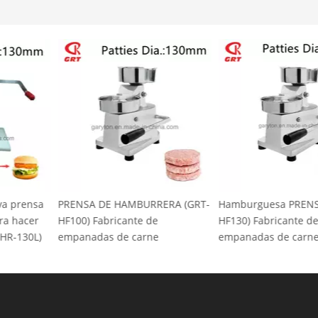
a nueva prensa
PRENSA DE HAMBURRERA (GRT-
Hamburguesa P
s para hacer
HF100) Fabricante de
HF130) Fabrican
 (GRT-HR-130L)
empanadas de carne
empanadas de 