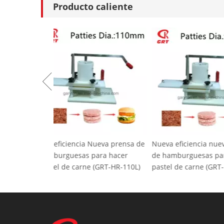
Producto caliente
Alta eficiencia Nueva prensa de
Nueva eficienci
hamburguesas para hacer
de hamburguesa
pastel de carne (GRT-HR-110L)
pastel de carne