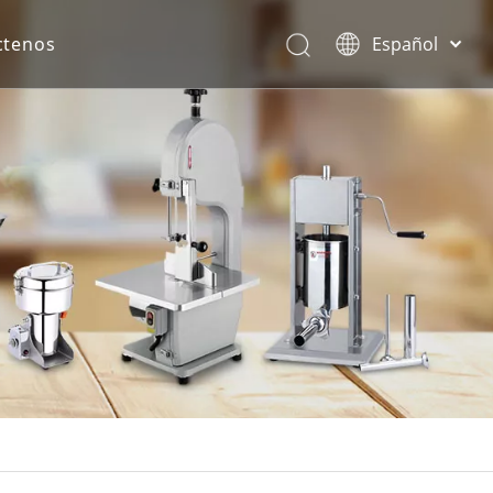
ctenos
Español
English
rona.