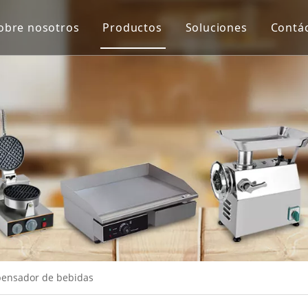
obre nosotros
Productos
Soluciones
Contá
Equipo de protección y virus de Co
Máquina de proceso de carne
Máquina de proceso de verduras
Escala
Extractor de jugo
Equipo de panadería
Equipo de cocina
Máquinas de merienda
pensador de bebidas
Equipo de refrigeración