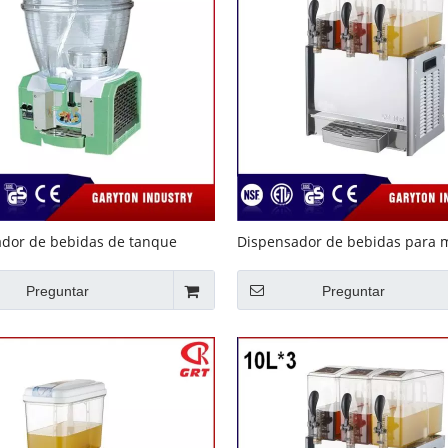
dor de bebidas de tanque
Dispensador de bebidas para 
para mantener la bebida (GRT-
la bebida (GRT-DLRYJ10L * 3) Es
agitador
Preguntar
Preguntar