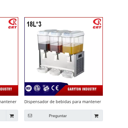
mantener
Dispensador de bebidas para mantener
o agitador
la bebida (GRT-354L) Estilo agitador
Preguntar