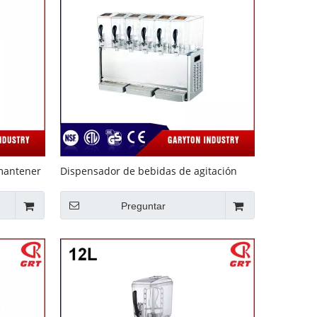
mantener
Dispensador de bebidas de agitación
tilo
para mantener la bebida 6 tanques
(GRT-LRYJ10L * 6)
Preguntar