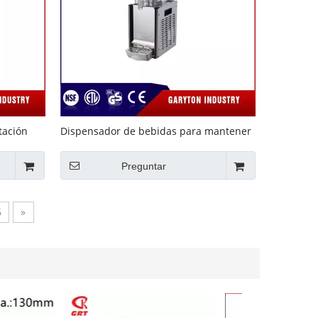
tación
Dispensador de bebidas para mantener
ques
la bebida (GRT-LYJ12L * 1) Estilo agitador
Preguntar
6
»