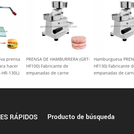
a nueva prensa
PRENSA DE HAMBURRERA (GRT-
Hamburguesa P
s para hacer
HF100) Fabricante de
HF130) Fabrican
 (GRT-HR-130L)
empanadas de carne
empanadas de 
Producto de búsqueda
ES RÁPIDOS