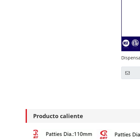
Dispensa
para man
la bebid
Producto caliente