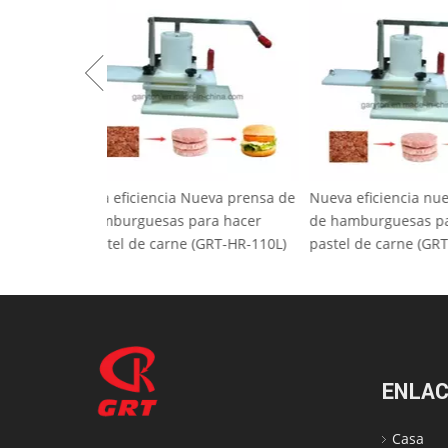
Alta eficiencia Nueva prensa de
Nueva eficienci
hamburguesas para hacer
de hamburguesa
pastel de carne (GRT-HR-110L)
pastel de carne
ENLAC
Casa