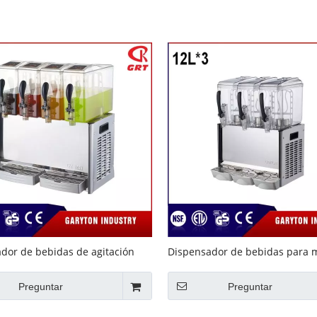
Equipo de buffet
Equipos de acero inoxidable
Servicio de comida
dor de bebidas de agitación
Dispensador de bebidas para 
tener la bebida 4 tanques
la bebida (GRT-LYJ12L * 3) Estil
J10L * 4)
Preguntar
Preguntar