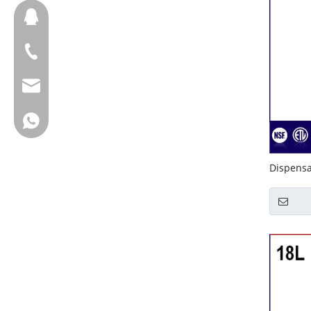
657098666
+ 86-18658123631
cherrylee@garyton.cn
+ 86-18658123631
Dispensa
redondo 
130A)