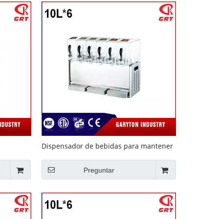
Dispensador de bebidas para mantener
jugo
la bebida (GRT-LRYJ10L * 6) Estilo
agitador
Preguntar