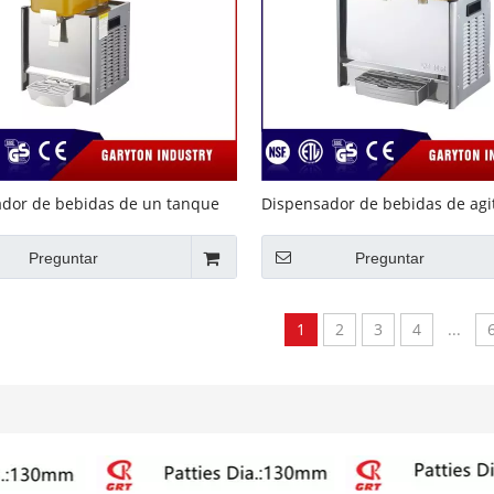
dor de bebidas de un tanque
Dispensador de bebidas de agi
tener el estilo de agitación de
para mantener la bebida 3 tan
a
(GRT-DLRYJ10L * 3)
Preguntar
Preguntar
1
2
3
4
...