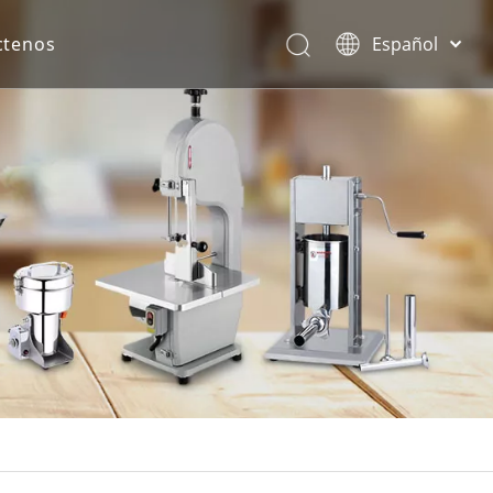
ctenos
Español
English
rona.