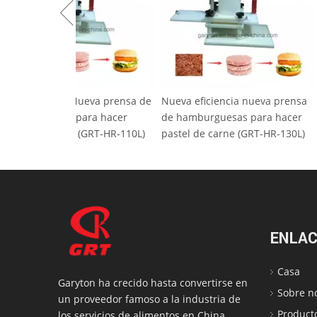
Alta eficiencia Nueva prensa de
Nueva eficienci
hamburguesas para hacer
de hamburguesa
pastel de carne (GRT-HR-110L)
pastel de carne
ENLAC
Casa
Garyton ha crecido hasta convertirse en
Sobre n
un proveedor famoso a la industria de
Product
los servicios de alimentos en China.