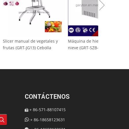
RENSA (GRT-
Slicer manual de vegetales y
Máquina de hie
te de
frutas (GRT-JG13) Cebolla
nieve (GRT-SZB
carne
CONTÁCTENOS
+ 86-571-88107415
:


+ 86-18658123631
: