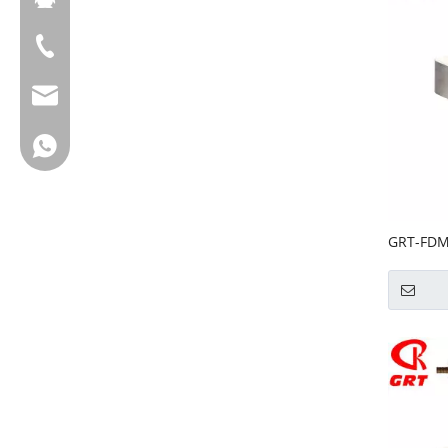
+ 86-18658123631
cherrylee@garyton.cn
+ 86-18658123631
GRT-FDM
de soja 
FDM125