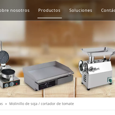
obre nosotros
Productos
Soluciones
Contá
Equipo de protección y virus de Co
Máquina de proceso de carne
Máquina de proceso de verduras
Escala
Extractor de jugo
Equipo de panadería
Equipo de cocina
Máquinas de merienda
as
»
Molinillo de soja / cortador de tomate
Equipo de refrigeración