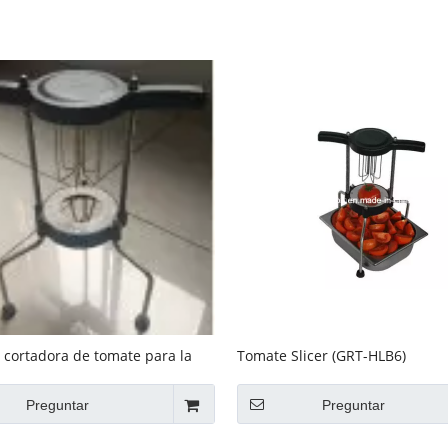
Equipo de buffet
Equipos de acero inoxidable
Servicio de comida
cortadora de tomate para la
Tomate Slicer (GRT-HLB6)
RT-TC02
Preguntar
Preguntar