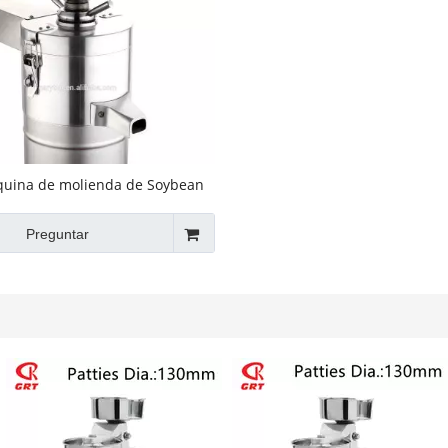
quina de molienda de Soybean
ean (GRT-FDM125)
Preguntar