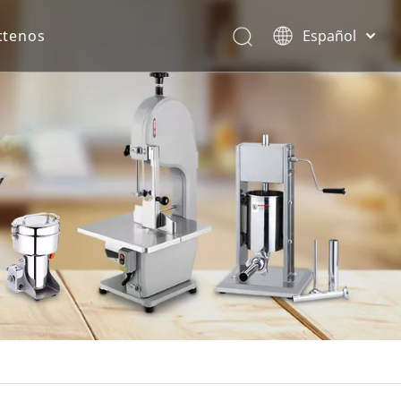
ctenos
Español
English
rona.