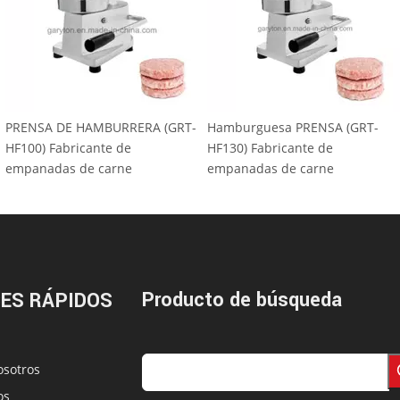
a nueva prensa
PRENSA DE HAMBURRERA (GRT-
Hamburguesa P
s para hacer
HF100) Fabricante de
HF130) Fabrican
 (GRT-HR-130L)
empanadas de carne
empanadas de 
Producto de búsqueda
ES RÁPIDOS
osotros
os