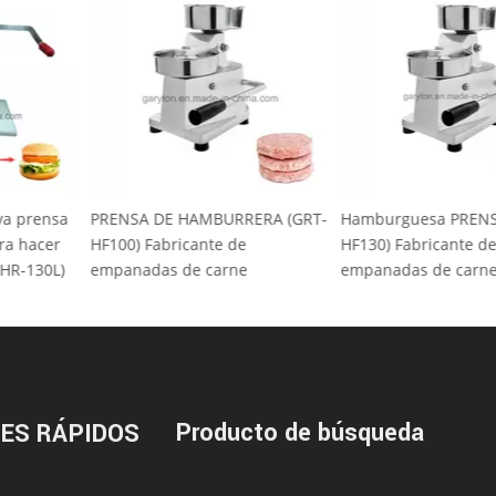
a nueva prensa
PRENSA DE HAMBURRERA (GRT-
Hamburguesa P
s para hacer
HF100) Fabricante de
HF130) Fabrican
 (GRT-HR-130L)
empanadas de carne
empanadas de 
Producto de búsqueda
ES RÁPIDOS