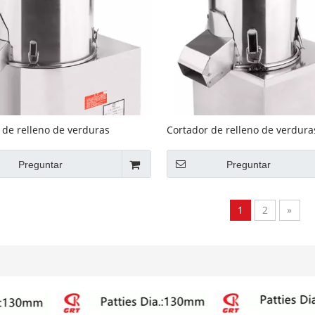
 de relleno de verduras
Cortador de relleno de verdura
o para la venta GRT - SC280
eléctrico para la venta GRT - S
Preguntar
Preguntar
1
2
»