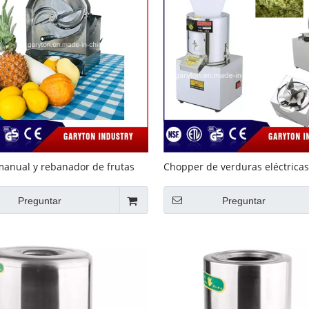
manual y rebanador de frutas
Chopper de verduras eléctricas
C01)
GS160) cortador de relleno vege
Preguntar
Preguntar