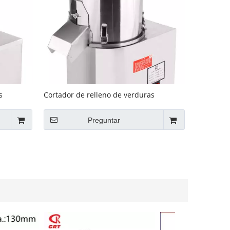
s
Cortador de relleno de verduras
C160
eléctrico para la venta GRT - SC220
Preguntar