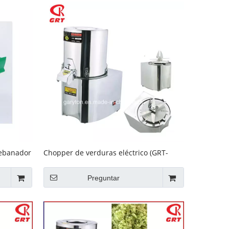
rebanador
Chopper de verduras eléctrico (GRT-
GS230) cortador de relleno vegetal
Preguntar