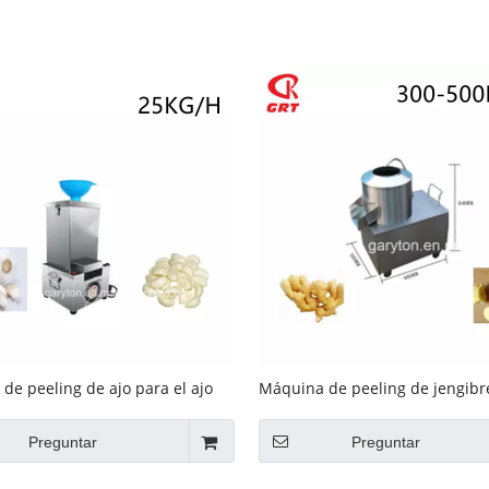
Equipo de buffet
Equipos de acero inoxidable
Servicio de comida
de peeling de ajo para el ajo
Máquina de peeling de jengibr
o (GRT-TJ-02)
peeling jengibre (GRT-TP350)
Preguntar
Preguntar