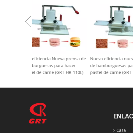
Alta eficiencia Nueva prensa de
Nueva eficienci
hamburguesas para hacer
de hamburguesa
pastel de carne (GRT-HR-110L)
pastel de carne
ENLAC
Casa