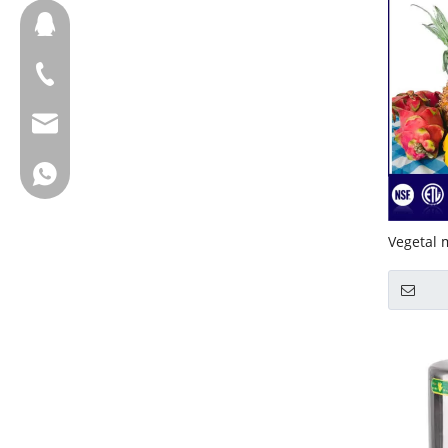
657098666
+ 86-18658123631
cherrylee@garyton.cn
+ 86-18658123631
Vegetal 
(GRT-MV