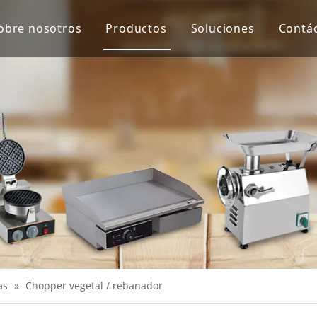
obre nosotros
Productos
Soluciones
Contá
Equipo de protección y virus de Co
Máquina de proceso de carne
Máquina de proceso de verduras
Escala
Extractor de jugo
Equipo de panadería
Equipo de cocina
Máquinas de merienda
as
»
Chopper vegetal / rebanador
Equipo de refrigeración