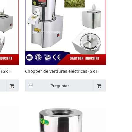
 (GRT-
Chopper de verduras eléctricas (GRT-
tal
GS280) cortador de relleno vegetal
Preguntar