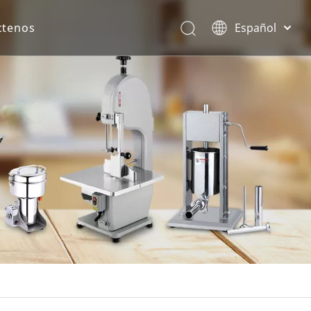
ctenos
Español
English
rona.