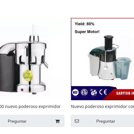
Equipo de buffet
Equipos de acero inoxidable
Servicio de comida
00 nuevo poderoso exprimidor
Nuevo poderoso exprimidor co
l
(GRT-MM200)
Preguntar
Preguntar