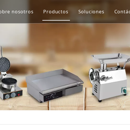
obre nosotros
Productos
Soluciones
Contá
Equipo de protección y virus de Co
Máquina de proceso de carne
Máquina de proceso de verduras
Escala
Extractor de jugo
Equipo de panadería
Equipo de cocina
Máquinas de merienda
Equipo de refrigeración