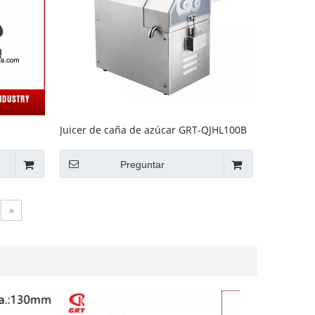
Juicer de caña de azúcar GRT-QJHL100B
l (GRT-
Preguntar
»