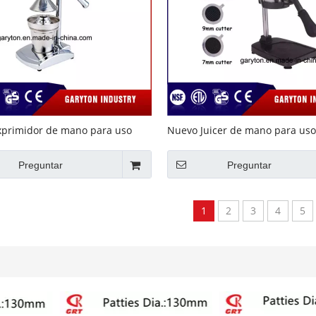
primidor de mano para uso
Nuevo Juicer de mano para uso
o (GRT-Q) Juicer manual
doméstico Juicer multifunciona
CJ1258) Juicer manual
Preguntar
Preguntar
1
2
3
4
5