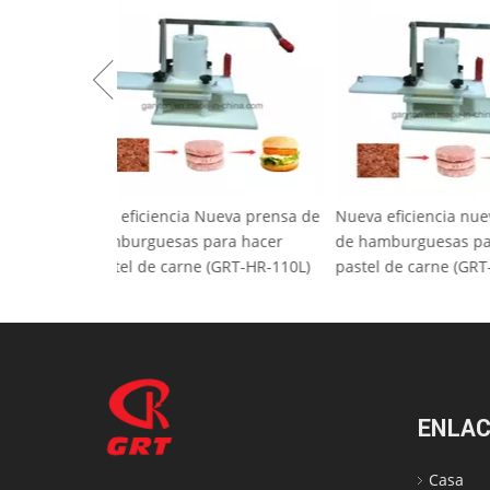
Alta eficiencia Nueva prensa de
Nueva eficienci
hamburguesas para hacer
de hamburguesa
pastel de carne (GRT-HR-110L)
pastel de carne
ENLAC
Casa