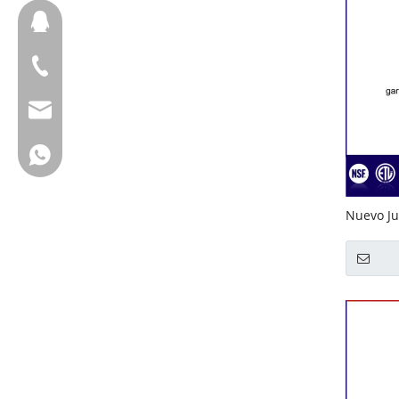
657098666
+ 86-18658123631
cherrylee@garyton.cn
+ 86-18658123631
Nuevo Ju
hogar Ju