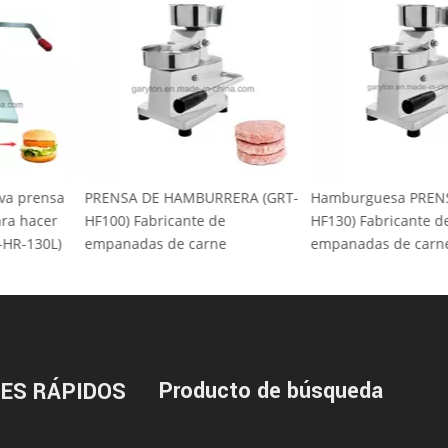
a nueva prensa
PRENSA DE HAMBURRERA (GRT-
Hamburguesa P
s para hacer
HF100) Fabricante de
HF130) Fabrican
 (GRT-HR-130L)
empanadas de carne
empanadas de 
Producto de búsqueda
ES RÁPIDOS