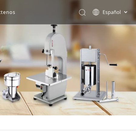
ctenos
Español
English
rona.