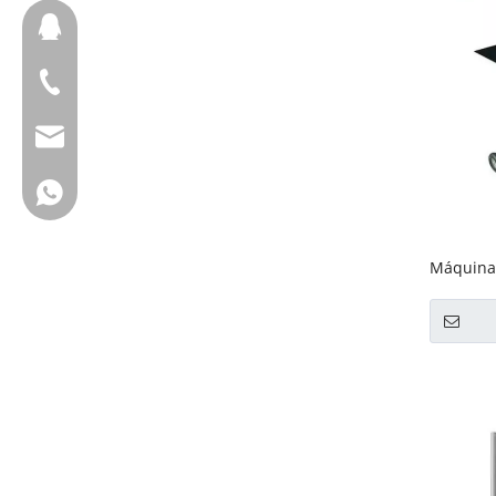
657098666
+ 86-18658123631
cherrylee@garyton.cn
+ 86-18658123631
Máquina 
para atar