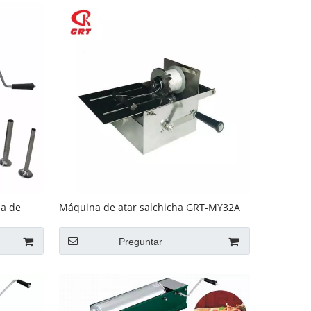
ha de
Máquina de atar salchicha GRT-MY32A
 el hogar
para atar la salchicha
Preguntar