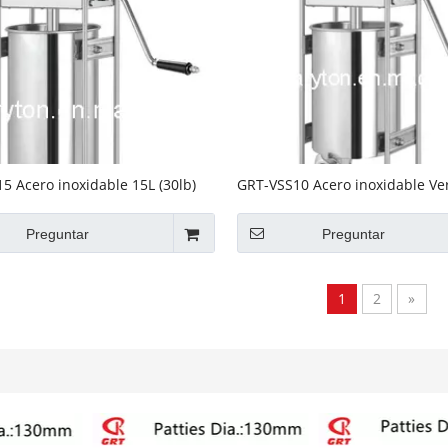
5 Acero inoxidable 15L (30lb)
GRT-VSS10 Acero inoxidable Ver
 de salchichas comerciales
Comercial 10L Salchicha
s
Preguntar
Preguntar
1
2
»