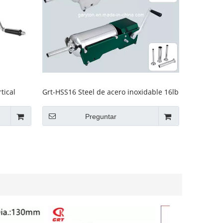
tical
Grt-HSS16 Steel de acero inoxidable 16lb
Papelero de salchicha horizontal para
hacer suubres
Preguntar