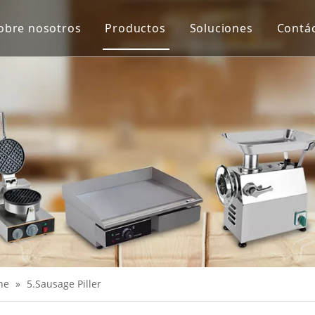
obre nosotros
Productos
Soluciones
Contá
Equipo de protección y virus de Co
Máquina de proceso de carne
Máquina de proceso de verduras
Escala
Extractor de jugo
Equipo de panadería
Equipo de cocina
Máquinas de merienda
ne
»
5.Sausage Piller
Equipo de refrigeración