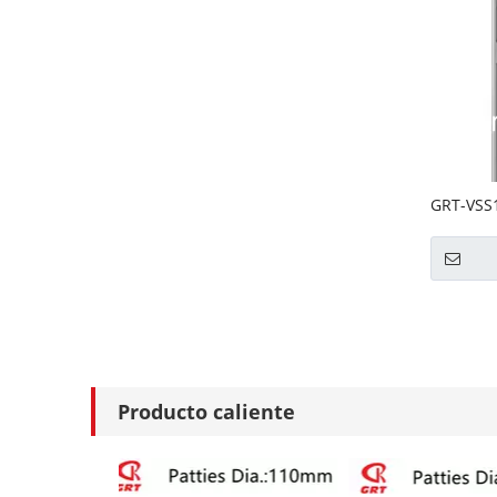
GRT-VSS1
Llenador
verticale
Producto caliente