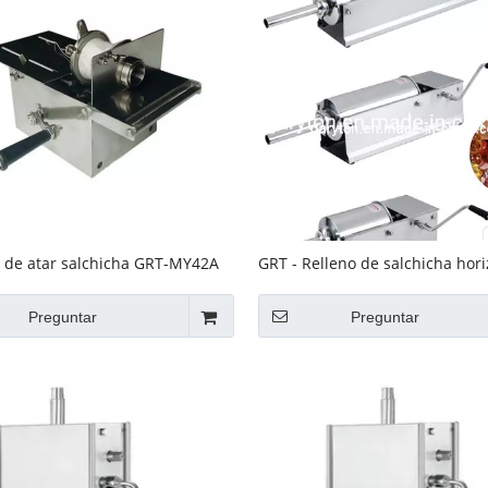
de atar salchicha GRT-MY42A
GRT - Relleno de salchicha hori
 la salchicha
acero inoxidable HSP3 / 5/7L
Preguntar
Preguntar