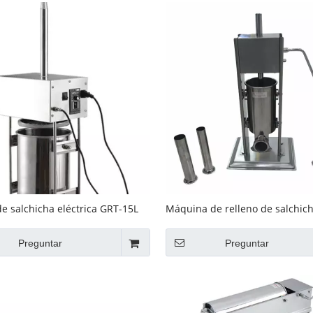
de salchicha eléctrica GRT-15L
Máquina de relleno de salchic
acero inoxidable GRT-VSS2 para
Preguntar
Preguntar