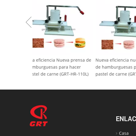
Alta eficiencia Nueva prensa de
Nueva eficienci
hamburguesas para hacer
de hamburguesa
pastel de carne (GRT-HR-110L)
pastel de carne
ENLAC
Casa