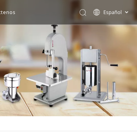
ctenos
Español
English
rona.