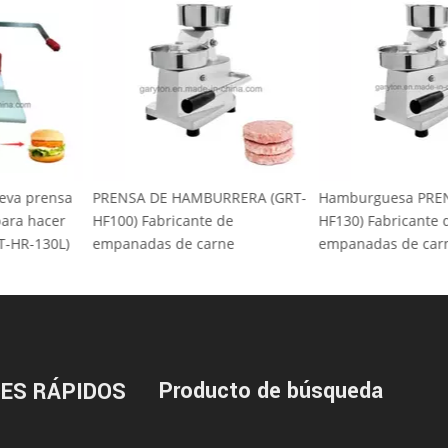
a nueva prensa
PRENSA DE HAMBURRERA (GRT-
Hamburguesa P
s para hacer
HF100) Fabricante de
HF130) Fabrican
 (GRT-HR-130L)
empanadas de carne
empanadas de 
Producto de búsqueda
ES RÁPIDOS