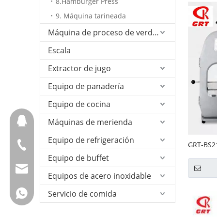
8.Hamburger Press
9. Máquina tarineada
Máquina de proceso de verduras
Escala
Extractor de jugo
Equipo de panadería
Equipo de cocina
657098666
Máquinas de merienda
Equipo de refrigeración
+ 86-18658123631
GRT-BS21
óseos de
Equipo de buffet
cherrylee@garyton.cn
Equipos de acero inoxidable
+ 86-18658123631
Servicio de comida