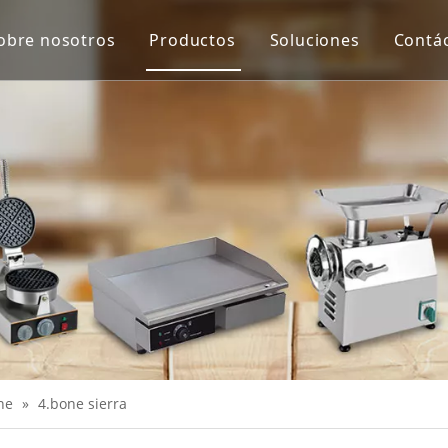
obre nosotros
Productos
Soluciones
Contá
Equipo de protección y virus de Co
Máquina de proceso de carne
Máquina de proceso de verduras
Escala
Extractor de jugo
Equipo de panadería
Equipo de cocina
Máquinas de merienda
ne
»
4.bone sierra
Equipo de refrigeración