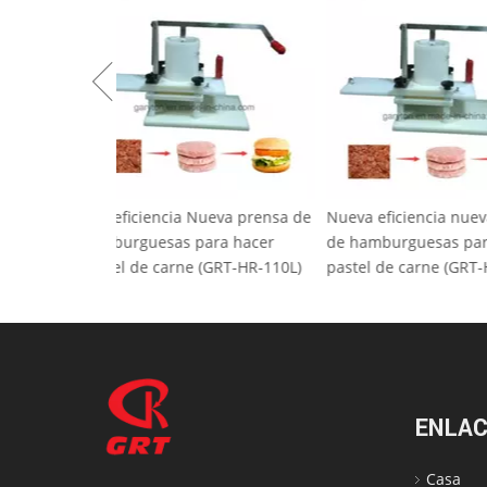
Alta eficiencia Nueva prensa de
Nueva eficienci
hamburguesas para hacer
de hamburguesa
pastel de carne (GRT-HR-110L)
pastel de carne
ENLAC
Casa