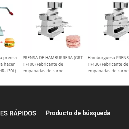
a nueva prensa
PRENSA DE HAMBURRERA (GRT-
Hamburguesa P
s para hacer
HF100) Fabricante de
HF130) Fabrican
 (GRT-HR-130L)
empanadas de carne
empanadas de 
Producto de búsqueda
ES RÁPIDOS