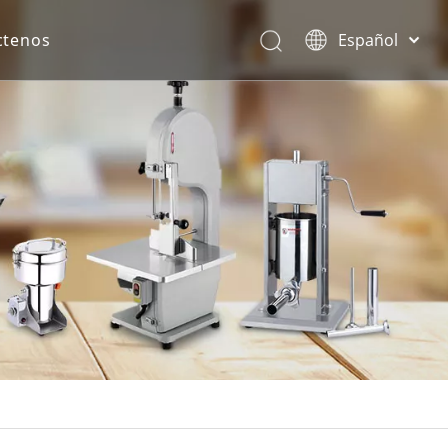
ctenos
Español
English
rona.