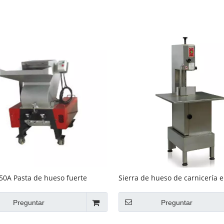
Equipo de buffet
Equipos de acero inoxidable
Servicio de comida
0A Pasta de hueso fuerte
Sierra de hueso de carnicería e
a popular
GRT-BS300
Preguntar
Preguntar