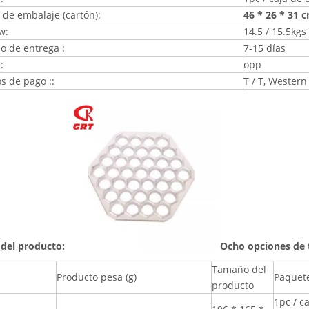
de embalaje (cartón):
46 * 26 * 31 
w:
14.5 / 15.5kgs
o de entrega :
7-15 días
:
opp
s de pago ::
T / T, Western
del producto:
Ocho opciones de
Tamaño del
Producto pesa (g)
Paquet
producto
1pc / c