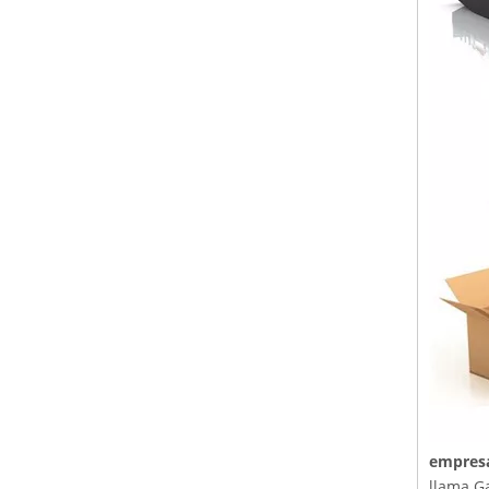
empres
llama Ga