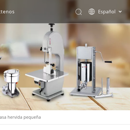
ctenos
Español
English
rona.
asa hervida pequeña