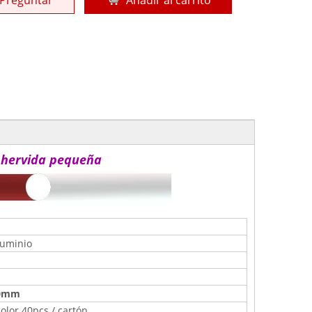
Preguntar
Añadir al carrito
 hervida pequeña
luminio
20mm
color 40pcs / cartón