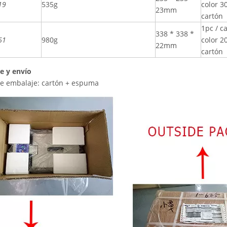
19
535g
color 3
23mm
cartón
1pc / c
338 * 338 *
61
980g
color 2
22mm
cartón
e y envío
e embalaje: cartón + espuma