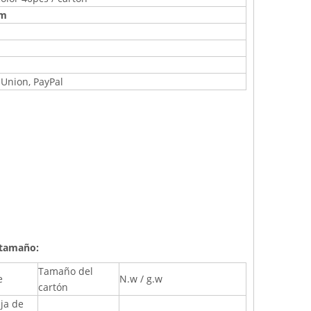
cm
 Union, PayPal
 tamaño:
Tamaño del
e
N.w / g.w
cartón
aja de