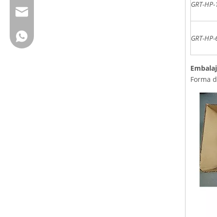
GRT-HP-
cherrylee@garyton.cn
+ 86-18658123631
GRT-HP-
Embalaj
Forma d