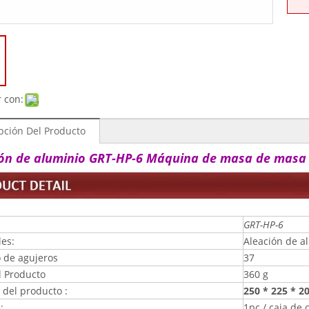
 con:
pción Del Producto
ión de aluminio GRT-HP-6 Máquina de masa de masa
GRT-HP-6
les:
Aleación de a
de agujeros
37
l Producto
360 g
del producto :
250 * 225 * 
:
1pc / caja de 