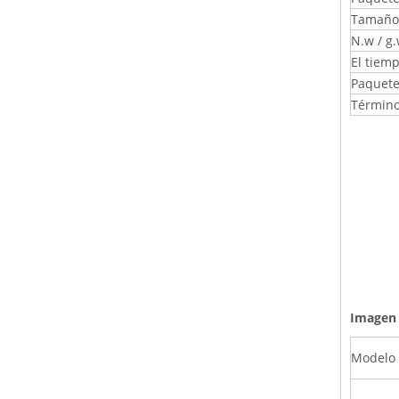
Tamaño 
N.w / g.
El tiemp
Paquete
Término
Imagen 
Modelo