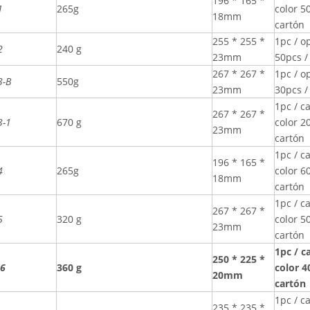
196 * 165 *
1
265g
color 5
18mm
cartón
255 * 255 *
1pc / o
2
240 g
23mm
50pcs /
267 * 267 *
1pc / o
3-B
550g
23mm
30pcs /
1pc / c
267 * 267 *
3-1
670 g
color 2
23mm
cartón
1pc / c
196 * 165 *
4
265g
color 6
18mm
cartón
1pc / c
267 * 267 *
5
320 g
color 5
23mm
cartón
1pc / c
250 * 225 *
-6
360 g
color 4
20mm
cartón
1pc / c
235 * 235 *