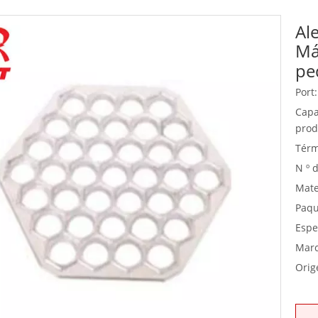
Al
Equipo de buffet
Má
Equipos de acero inoxidable
pe
Servicio de comida
Port:
Capa
prod
Térm
N º 
Mate
Paqu
Espe
Marc
Orig