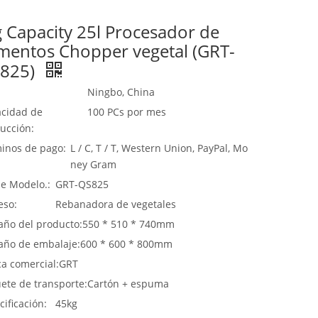
g Capacity 25l Procesador de
imentos Chopper vegetal (GRT-
825)
Ningbo, China
cidad de
100 PCs por mes
ucción:
inos de pago:
L / C, T / T, Western Union, PayPal, Mo
ney Gram
de Modelo.:
GRT-QS825
eso:
Rebanadora de vegetales
ño del producto:
550 * 510 * 740mm
ño de embalaje:
600 * 600 * 800mm
a comercial:
GRT
ete de transporte:
Cartón + espuma
cificación:
45kg