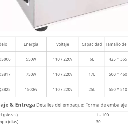
elo
Energía
Voltaje
Capacidad
Tamaño de 
QS806
550w
110 / 220v
6L
425 * 36
QS817
750w
110 / 220v
17L
500 * 46
QS825
1500w
110 / 220v
25L
550 * 51
aje
& Entrega
Detalles del empaque:
Forma de embalaje
d (piezas)
1 - 100
mpo (dias)
30