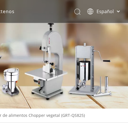
ctenos
Español
English
rona.
or de alimentos Chopper vegetal (GRT-QS825)