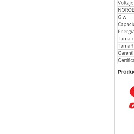
Voltaje
NOROE
G.w
Capaci
Energí
Tamaño
Tamaño
Garantí
Certifi
Produ