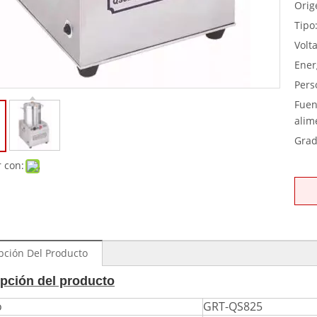
Orig
Tipo
Volta
Ener
Pers
Fuen
alim
Grad
 con:
pción Del Producto
pción del producto
o
GRT-QS825