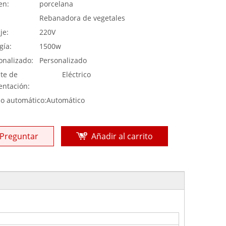
en:
porcelana
:
Rebanadora de vegetales
je:
220V
gía:
1500w
onalizado:
Personalizado
te de
Eléctrico
entación:
o automático:
Automático
Preguntar
Añadir al carrito