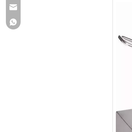
cherrylee@garyton.cn
+ 86-18658123631