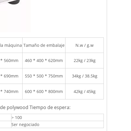
la máquina
Tamaño de embalaje
N.w / g.w
5 * 560mm
460 * 400 * 620mm
22kg / 23kg
0 * 690mm
550 * 500 * 750mm
34kg / 38.5kg
0 * 740mm
600 * 600 * 800mm
42kg / 45kg
 de polywood
Tiempo de espera:
> 100
Ser negociado