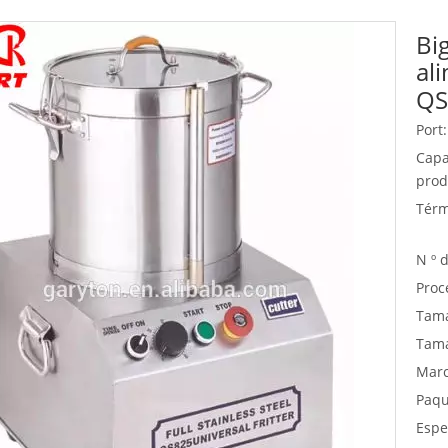
Bi
Equipo de buffet
al
Equipos de acero inoxidable
QS
Servicio de comida
Port:
Capa
prod
Térm
N º 
Proc
Tama
Tama
Marc
Paqu
Espe