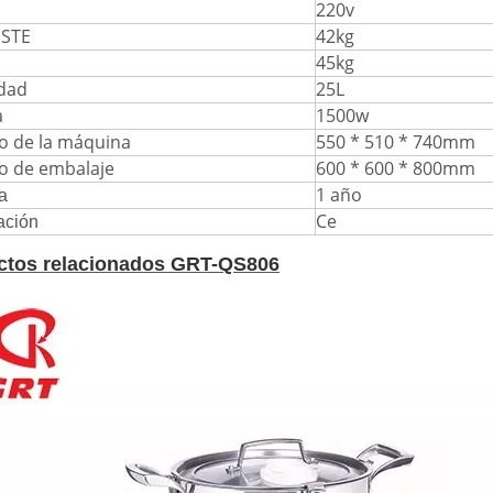
220v
STE
42kg
45kg
dad
25L
a
1500w
 de la máquina
550 * 510 * 740mm
 de embalaje
600 * 600 * 800mm
1 año
a
Ce
cación
ctos relacionados GRT-QS806