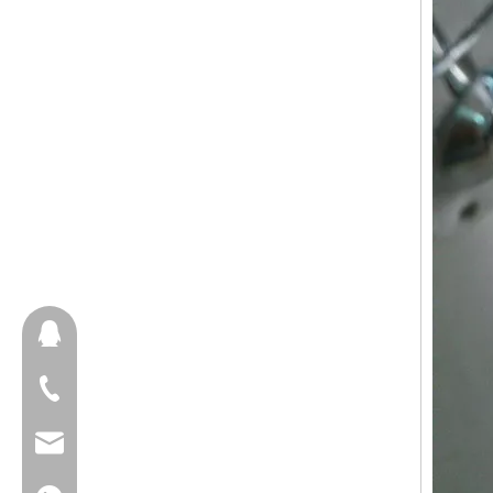
657098666
+ 86-18658123631
cherrylee@garyton.cn