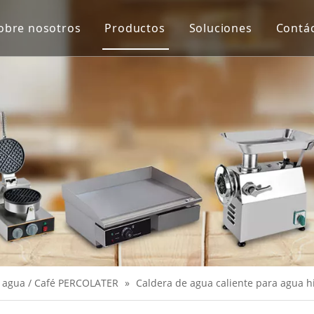
obre nosotros
Productos
Soluciones
Contá
Equipo de protección y virus de Co
Máquina de proceso de carne
Máquina de proceso de verduras
Escala
Extractor de jugo
Equipo de panadería
Equipo de cocina
Máquinas de merienda
 agua / Café PERCOLATER
»
Caldera de agua caliente para agua h
Equipo de refrigeración