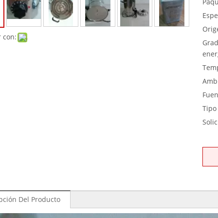
Paqu
Espe
Orig
 con:
Grad
ener
Temp
Ambi
Fuen
Tipo
Solic
pción Del Producto