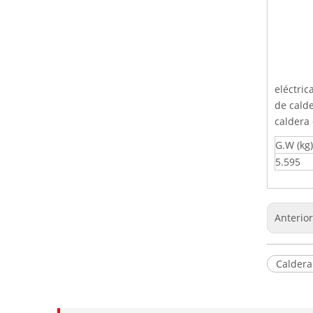
eléctri
de calde
caldera
G.W (kg)
5.595
Anterio
Caldera