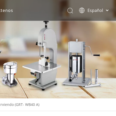
ctenos
Español
English
rona.
irviendo (GRT- WB40 A)