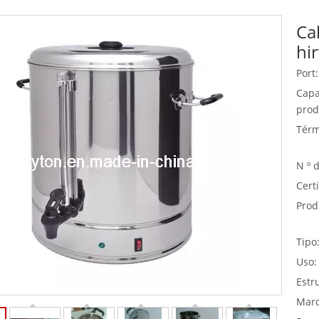
Ca
Equipo de buffet
hi
Equipos de acero inoxidable
Port:
Servicio de comida
Capa
prod
Térm
N º 
Certi
Prod
Tipo
Uso:
Estr
Marc