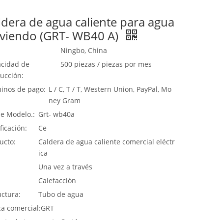
ldera de agua caliente para agua
rviendo (GRT- WB40 A)
Ningbo, China
cidad de
500 piezas / piezas por mes
ucción:
inos de pago:
L / C, T / T, Western Union, PayPal, Mo
ney Gram
de Modelo.:
Grt- wb40a
ficación:
Ce
ucto:
Caldera de agua caliente comercial eléctr
ica
:
Una vez a través
Calefacción
uctura:
Tubo de agua
a comercial:
GRT