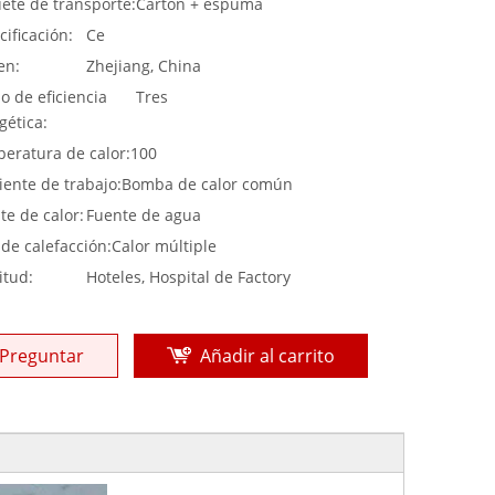
ete de transporte:
Cartón + espuma
cificación:
Ce
en:
Zhejiang, China
o de eficiencia
Tres
gética:
eratura de calor:
100
ente de trabajo:
Bomba de calor común
te de calor:
Fuente de agua
 de calefacción:
Calor múltiple
itud:
Hoteles, Hospital de Factory
Preguntar
Añadir al carrito