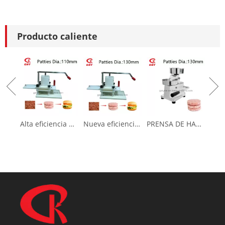
Producto caliente
Alta eficiencia Nueva prensa de hamburguesas para hacer pastel de carne (GRT-HR-110L)
Nueva eficiencia nueva prensa de hamburguesas para hacer pastel de carne (GRT-HR-130L)
PRENSA DE HAMBURRERA (GRT-HF100) Fabricante de empanadas de carne