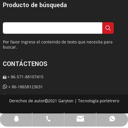
Producto de búsqueda
Por favor ingrese el contenido de texto que necesita para
buscar.
CONTÁCTENOS
+ 86-571-88107415
:


+ 86-18658123631
:
+ 86-18658123631

:
Derechos de autor
2021 Garyton | Tecnología por
letrero

:
cherrylee@garyton.cn

: 657098666

cherrylee@garyton.cn
+ 86-18658123631
+ 86-18658123631
657098666