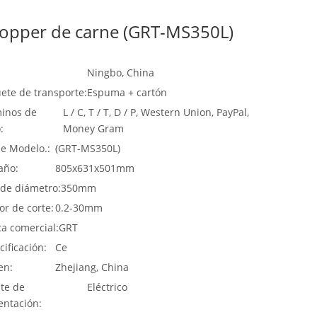
opper de carne (GRT-MS350L)
Ningbo, China
ete de transporte:
Espuma + cartón
inos de
L / C, T / T, D / P, Western Union, PayPal,
:
Money Gram
de Modelo.:
(GRT-MS350L)
año:
805x631x501mm
 de diámetro:
350mm
or de corte:
0.2-30mm
a comercial:
GRT
cificación:
Ce
en:
Zhejiang, China
te de
Eléctrico
entación: