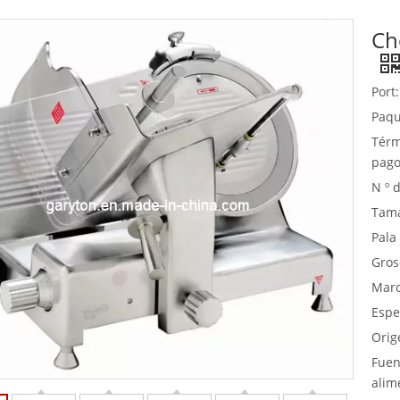
Ch
Equipo de buffet
Equipos de acero inoxidable
Port:
Servicio de comida
Paqu
Térm
pago
N º 
Tam
Pala
Gros
Marc
Espe
Orig
Fuen
alim