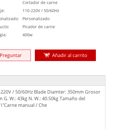
:
Cortador de carne
je:
110-220V / 50/60Hz
onalizado:
Personalizado
ucto:
Picador de carne
gía:
400w
Preguntar
Añadir al carrito
220V / 50/60Hz Blade Diamter: 350mm Grosor
G. W.: 43kg N. W.: 40.50kg Tamaño del
4 \"Carne manual / Che