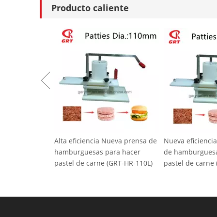
Producto caliente
encia Nueva prensa de
Nueva eficiencia nueva prensa
PRENSA D
sas para hacer
de hamburguesas para hacer
HF100) Fa
carne (GRT-HR-110L)
pastel de carne (GRT-HR-130L)
empanada