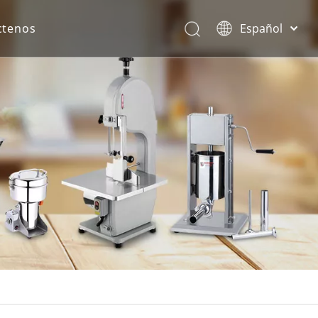
ctenos
Español
English
rona.