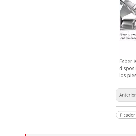
Esberli
disposi
los pi
Anterio
Picador