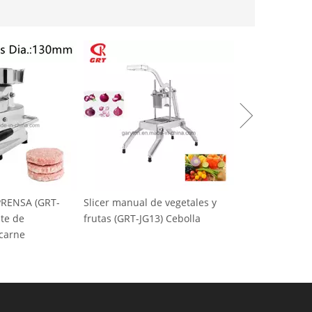
nual de vegetales y
Máquina de hielo comercial de
RT-JG13) Cebolla
nieve (GRT-SZB-20) AC220