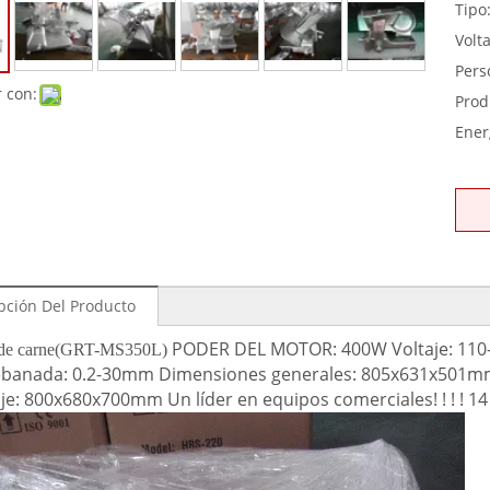
Tipo
Volta
Pers
 con:
Prod
Ener
pción Del Producto
PODER DEL MOTOR: 400W Voltaje: 110-
de carne
(GRT-MS350L)
rebanada: 0.2-30mm Dimensiones generales: 805x631x501mm 
e: 800x680x700mm Un líder en equipos comerciales! ! ! ! 1