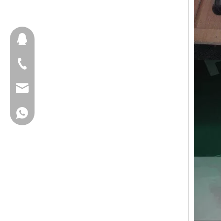
657098666
+ 86-18658123631
cherrylee@garyton.cn
+ 86-18658123631