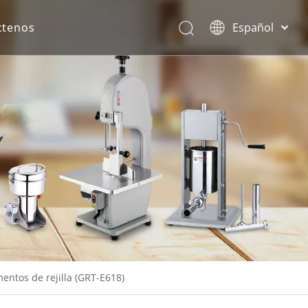
ctenos
Español
English
rona.
entos de rejilla (GRT-E618)