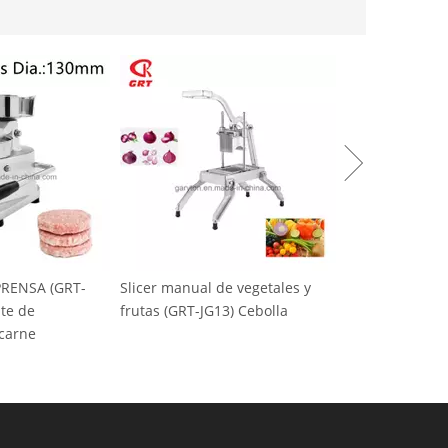
icer manual de vegetales y
Máquina de hielo comercial de
utas (GRT-JG13) Cebolla
nieve (GRT-SZB-20) AC220