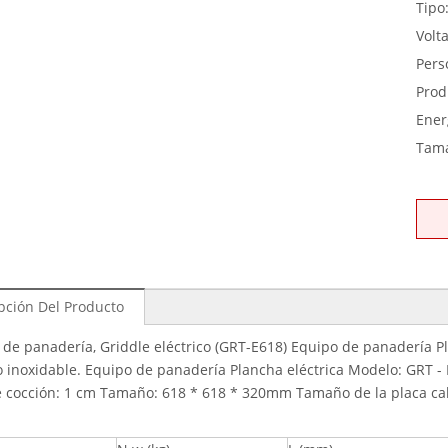
Tipo
Volta
Pers
Prod
Ener
Tam
pción Del Producto
 de panadería, Griddle eléctrico (GRT-E618) Equipo de panadería P
o inoxidable. Equipo de panadería Plancha eléctrica Modelo: GRT -
e cocción: 1 cm Tamaño: 618 * 618 * 320mm Tamaño de la placa cal