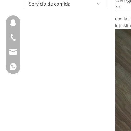
G.W (kg)
Servicio de comida
42
Con la a
657098666
lujo Alt
+ 86-18658123631
cherrylee@garyton.cn
+ 86-18658123631