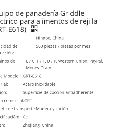
uipo de panadería Griddle
ctrico para alimentos de rejilla
RT-E618)
Ningbo, China
cidad de
500 piezas / piezas por mes
ucción:
inos de
L / C, T / T, D / P, Western Union, PayPal,
:
Money Gram
de Modelo.:
GRT-E618
rial:
Acero inoxidable
ión:
Superficie de cocción antiadherente
a comercial:
GRT
ete de transporte:
Madera y cartón
cificación:
Ce
en:
Zhejiang, China