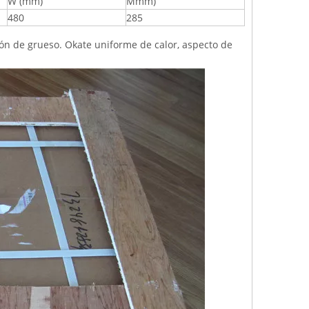
W (mm)
Mmm)
480
285
ión de grueso. Okate uniforme de calor, aspecto de