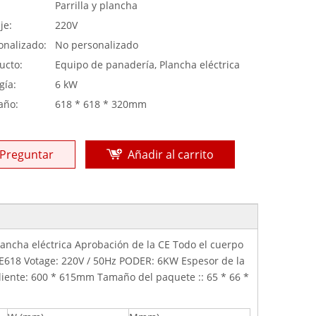
:
Parrilla y plancha
je:
220V
onalizado:
No personalizado
ucto:
Equipo de panadería, Plancha eléctrica
gía:
6 kW
año:
618 * 618 * 320mm
Preguntar
Añadir al carrito
lancha eléctrica Aprobación de la CE Todo el cuerpo
 E618 Votage: 220V / 50Hz PODER: 6KW Espesor de la
iente: 600 * 615mm Tamaño del paquete :: 65 * 66 *