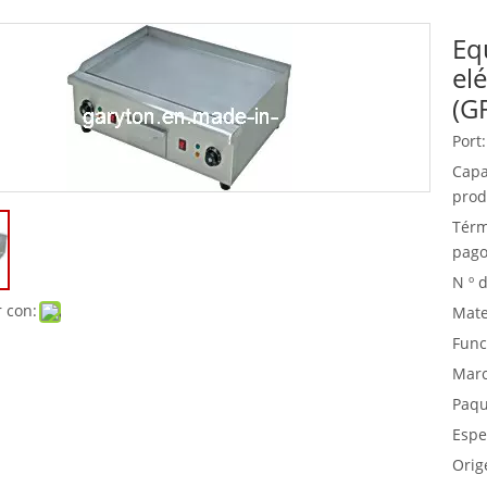
Eq
Equipo de buffet
elé
Equipos de acero inoxidable
(G
Servicio de comida
Port:
Capa
prod
Térm
pago
N º 
 con:
Mate
Func
Marc
Paqu
Espe
Orig