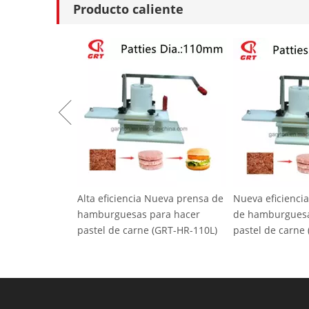
Producto caliente
a eficiencia Nueva prensa de
Nueva eficiencia nueva prensa
PR
burguesas para hacer
de hamburguesas para hacer
HF1
tel de carne (GRT-HR-110L)
pastel de carne (GRT-HR-130L)
em