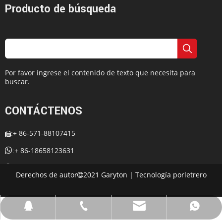
Producto de búsqueda
Por favor ingrese el contenido de texto que necesita para
buscar.
CONTÁCTENOS
+ 86-571-88107415
:


+ 86-18658123631
:
+ 86-18658123631

:
Derechos de autor
2021 Garyton | Tecnología por
letrero

:
cherrylee@garyton.cn

: 657098666

cherrylee@garyton.cn
+ 86-18658123631
+ 86-18658123631
657098666