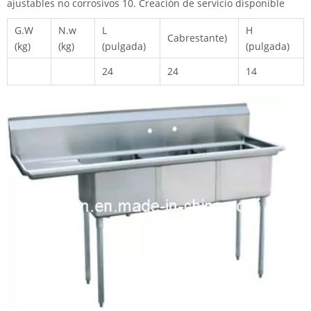
ajustables no corrosivos 10. Creación de servicio disponible
G.W
N.w
L
H
Cabrestante)
(kg)
(kg)
(pulgada)
(pulgada)
24
24
14