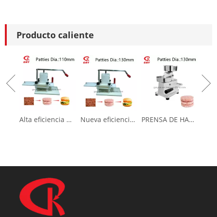
Producto caliente
Alta eficiencia Nueva prensa de hamburguesas para hacer pastel de carne (GRT-HR-110L)
Nueva eficiencia nueva prensa de hamburguesas para hacer pastel de carne (GRT-HR-130L)
PRENSA DE HAMBURRERA (GRT-HF100) Fabricante de empanadas de carne