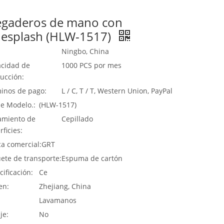
egaderos de mano con
desplash (HLW-1517)
Ningbo, China
cidad de
1000 PCS por mes
ucción:
inos de pago:
L / C, T / T, Western Union, PayPal
de Modelo.:
(HLW-1517)
amiento de
Cepillado
rficies:
a comercial:
GRT
ete de transporte:
Espuma de cartón
cificación:
Ce
en:
Zhejiang, China
:
Lavamanos
je:
No