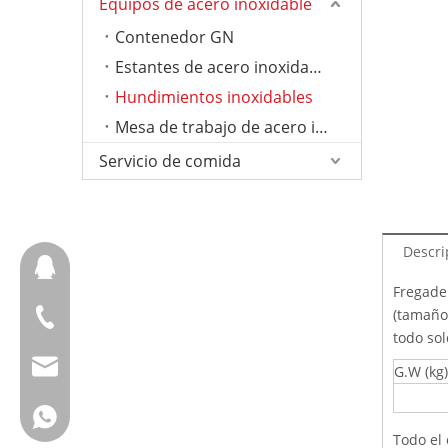
Equipos de acero inoxidable
Contenedor GN
Estantes de acero inoxidable
Hundimientos inoxidables
Mesa de trabajo de acero inoxidable
Servicio de comida
Descri
657098666
Fregade
(tamaño 
+ 86-18658123631
todo sol
cherrylee@garyton.cn
G.W (kg)
+ 86-18658123631
Todo el