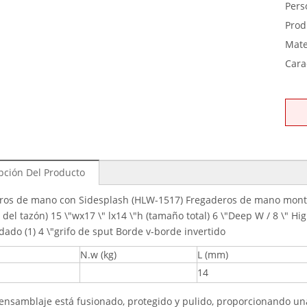
Pers
Prod
Mate
Carac
pción Del Producto
ros de mano con Sidesplash (HLW-1517) Fregaderos de mano montad
del tazón) 15 \"wx17 \" lx14 \"h (tamaño total) 6 \"Deep W / 8 \" H
dado (1) 4 \"grifo de sput Borde v-borde invertido
N.w (kg)
L (mm)
14
 ensamblaje está fusionado, protegido y pulido, proporcionando un