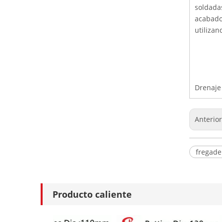
soldadas
acabado
utilizan
Drenaje
Anterio
fregade
Producto caliente