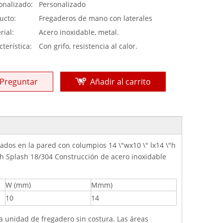
onalizado:
Personalizado
ucto:
Fregaderos de mano con laterales
rial:
Acero inoxidable, metal.
terística:
Con grifo, resistencia al calor.
Preguntar
Añadir al carrito
os en la pared con columpios 14 \"wx10 \" lx14 \"h
igh Splash 18/304 Construcción de acero inoxidable
W (mm)
Mmm)
10
14
a unidad de fregadero sin costura. Las áreas