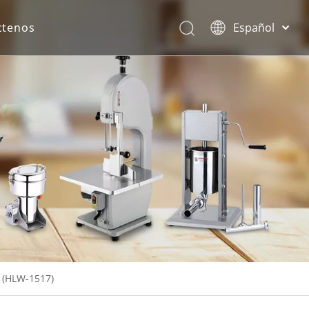
ctenos
Español
English
rona.
 (HLW-1517)