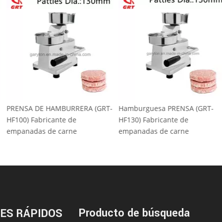
a nueva prensa
PRENSA DE HAMBURRERA (GRT-
Hamburguesa P
s para hacer
HF100) Fabricante de
HF130) Fabrican
 (GRT-HR-130L)
empanadas de carne
empanadas de 
Producto de búsqueda
ES RÁPIDOS