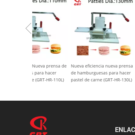
Alta eficiencia Nueva prensa de
Nueva eficienci
hamburguesas para hacer
de hamburguesa
pastel de carne (GRT-HR-110L)
pastel de carne
ENLAC