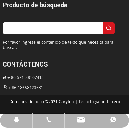
Producto de búsqueda
Exposición
Por favor ingrese el contenido de texto que necesita para
buscar.
CONTÁCTENOS
+ 86-571-88107415
:


+ 86-18658123631
:
+ 86-18658123631

:
Derechos de autor
2021 Garyton | Tecnología por
letrero

:
cherrylee@garyton.cn

: 657098666

cherrylee@garyton.cn
+ 86-18658123631
+ 86-18658123631
657098666