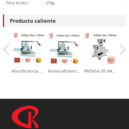
Peso bruto :
27kg
Gas usado ::
LPG
Producto caliente
* El protector de cierre de alta límite apaga la válvula de
combinación de gas. * Ignociación automática del quemador
por medio de cualquier válvula de gas. * Con termosta,
limitador de temperatura y grifo de drenaje. Embalaje y envío y
pago Embalaje de freye de gas profundo: cartón + espuma
Término de pago: T / T, Wesatern Union, PayPal Tiempo de
Alta eficiencia Nueva prensa de hamburguesas para hacer pastel de carne (GRT-HR-110L)
Nueva eficiencia nueva prensa de hamburguesas para hacer pastel de carne (GRT-HR-130L)
PRENSA DE HAMBURRERA (GRT-HF100) Fabricante de empanadas de carne
entrega: 15 - 35 días. Atención: 1. Garantizamos la fecha B / L
de un año. Si se reúne con un problema de calidad,
prometemos reemplazar las partes relacionadas. Llevaremos el
costo, incluido el costo de envío. 2. OEM y ODM son
bienvenidos. Puedes enviarnos el diseño o la muestra para
hacerlo. 3. Puede comprar 1 PC de cada artículo para pruebas
de calidad.
Anterior: