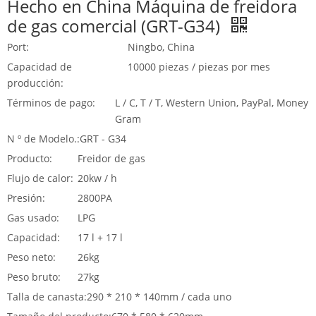
Hecho en China Máquina de freidora
de gas comercial (GRT-G34)
Port:
Ningbo, China
Capacidad de
10000 piezas / piezas por mes
producción:
Términos de pago:
L / C, T / T, Western Union, PayPal, Money
Gram
N º de Modelo.:
GRT - G34
Producto:
Freidor de gas
Flujo de calor:
20kw / h
Presión:
2800PA
Gas usado:
LPG
Capacidad:
17 l + 17 l
Peso neto:
26kg
Peso bruto:
27kg
Talla de canasta:
290 * 210 * 140mm / cada uno