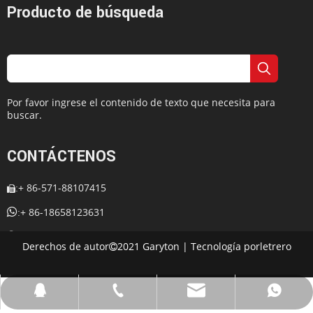
Producto de búsqueda
Por favor ingrese el contenido de texto que necesita para
buscar.
CONTÁCTENOS
+ 86-571-88107415
:


+ 86-18658123631
:
+ 86-18658123631

:
Derechos de autor
2021 Garyton | Tecnología por
letrero

:
cherrylee@garyton.cn

: 657098666

cherrylee@garyton.cn
+ 86-18658123631
+ 86-18658123631
657098666