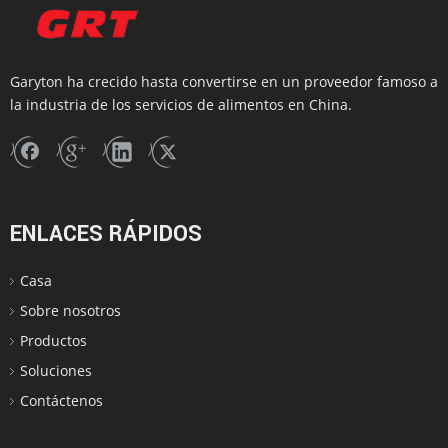
Siguiente:
Hecho en China Máquina de freidora de gas comercial
Garyton ha crecido hasta convertirse en un proveedor famoso a
(GRT-G34)
la industria de los servicios de alimentos en China.
China Freidora de gas
China Freidora de gas comercial
ENLACES RÁPIDOS
Casa
Sobre nosotros
Productos
Soluciones
Contáctenos