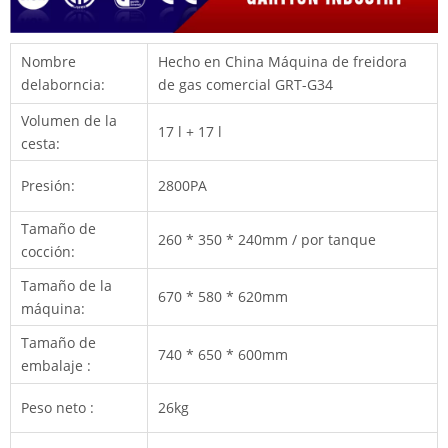
Nombre
Hecho en China Máquina de freidora
delaborncia:
de gas comercial GRT-G34
Volumen de la
17 l + 17 l
cesta:
Presión:
2800PA
Tamaño de
260 * 350 * 240mm / por tanque
cocción:
Tamaño de la
670 * 580 * 620mm
máquina:
Tamaño de
740 * 650 * 600mm
embalaje :
Peso neto :
26kg