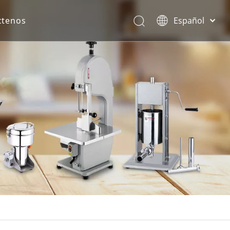
ctenos
Español
English
rona.