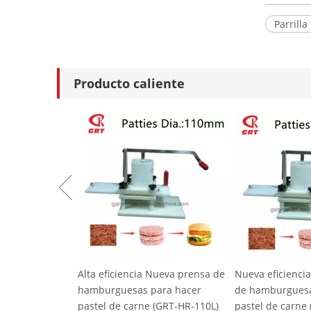
Parrilla
Producto caliente
Nueva prensa de
Nueva eficiencia nueva prensa
PRENSA DE HAM
ara hacer
de hamburguesas para hacer
HF100) Fabrican
(GRT-HR-110L)
pastel de carne (GRT-HR-130L)
empanadas de 