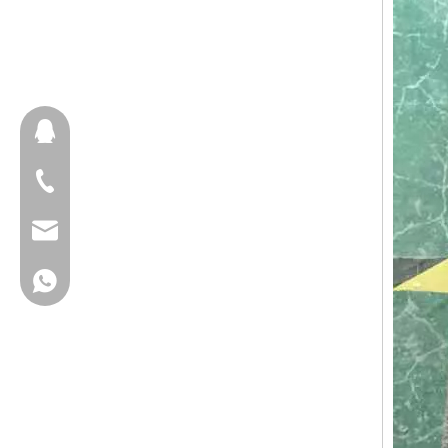
657098666
+ 86-18658123631
cherrylee@garyton.cn
+ 86-18658123631