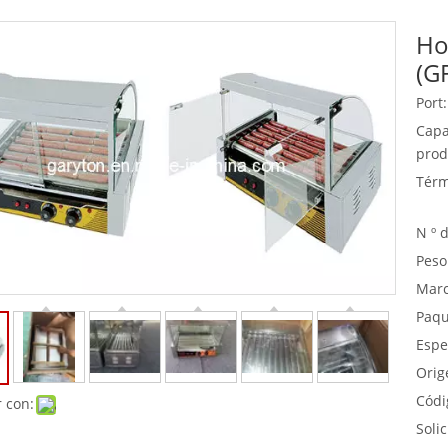
Ho
Equipo de buffet
(G
Equipos de acero inoxidable
Port:
Servicio de comida
Capa
prod
Térm
N º 
Peso
Marc
Paqu
Espe
Orig
Códi
 con:
Solic