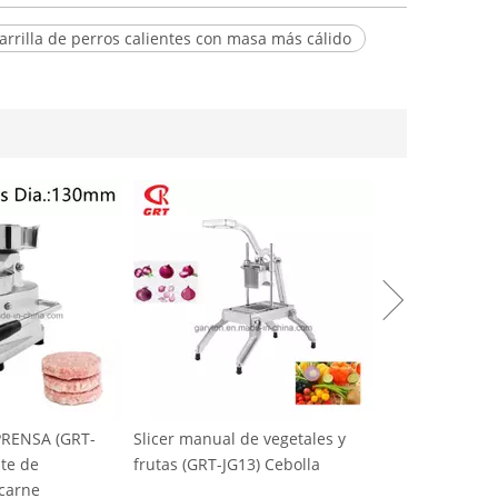
arrilla de perros calientes con masa más cálido
e vegetales y
Máquina de hielo comercial de
3) Cebolla
nieve (GRT-SZB-20) AC220