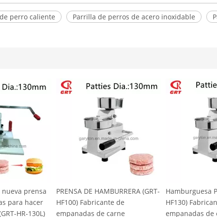
 de perro caliente
Parrilla de perros de acero inoxidable
P
BURRERA (GRT-
Hamburguesa PRENSA (GRT-
Slicer manual d
te de
HF130) Fabricante de
frutas (GRT-JG1
carne
empanadas de carne