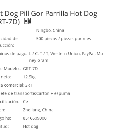
t Dog Pill Gor Parrilla Hot Dog
RT-7D)
Ningbo, China
cidad de
500 piezas / piezas por mes
ucción:
inos de pago:
L / C, T / T, Western Union, PayPal, Mo
ney Gram
de Modelo.:
GRT-7D
 neto:
12.5kg
a comercial:
GRT
ete de transporte:
Cartón + espuma
cificación:
Ce
en:
Zhejiang, China
go hs:
8516609000
itud:
Hot dog