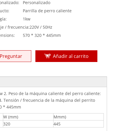
onalizado:
Personalizado
ucto:
Parrilla de perro caliente
gía:
1kw
je / frecuencia:
220V / 50Hz
nsions:
570 * 320 * 445mm
Preguntar
Añadir al carrito
w 2. Peso de la máquina caliente del perro caliente:
4. Tensión / frecuencia de la máquina del perrito
320 * 445mm
W (mm)
Mmm)
320
445