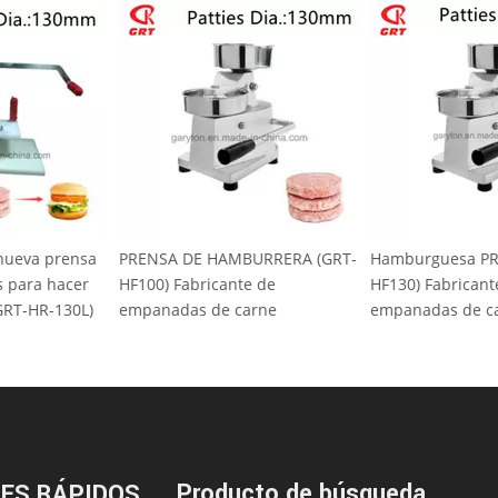
a nueva prensa
PRENSA DE HAMBURRERA (GRT-
Hamburguesa P
s para hacer
HF100) Fabricante de
HF130) Fabrican
 (GRT-HR-130L)
empanadas de carne
empanadas de 
Producto de búsqueda
ES RÁPIDOS