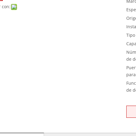
Marc
 con:
Espe
Orig
Insta
Tipo
Capa
Núme
de d
Puer
para 
Func
de d