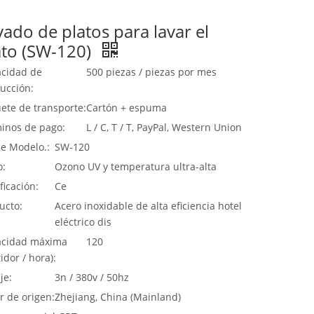
vado de platos para lavar el
ato (SW-120)
cidad de
500 piezas / piezas por mes
ucción:
ete de transporte:
Cartón + espuma
inos de pago:
L / C, T / T, PayPal, Western Union
de Modelo.:
SW-120
o:
Ozono UV y temperatura ultra-alta
ficación:
Ce
ucto:
Acero inoxidable de alta eficiencia hotel
eléctrico dis
cidad máxima
120
idor / hora):
je:
3n / 380v / 50hz
r de origen:
Zhejiang, China (Mainland)