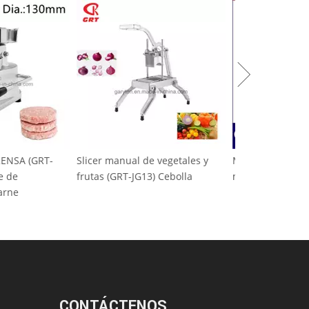
RENSA (GRT-
Slicer manual de vegetales y
Máquina de hie
te de
frutas (GRT-JG13) Cebolla
nieve (GRT-SZB
carne
CONTÁCTENOS