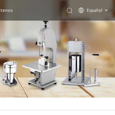
ctenos
Español
English
rona.