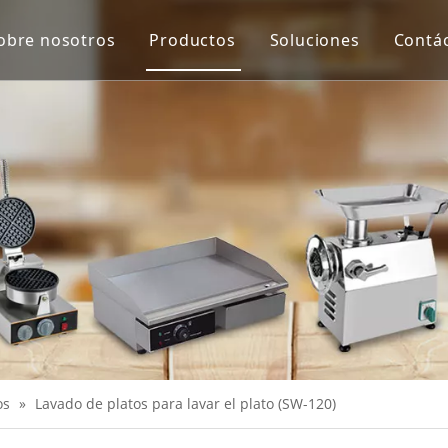
obre nosotros
Productos
Soluciones
Contá
Equipo de protección y virus de Co
Máquina de proceso de carne
Máquina de proceso de verduras
Escala
Extractor de jugo
Equipo de panadería
Equipo de cocina
Máquinas de merienda
os
»
Lavado de platos para lavar el plato (SW-120)
Equipo de refrigeración