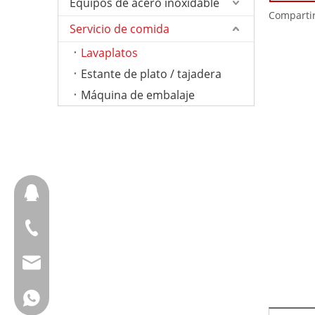
Equipos de acero inoxidable
Compartir
Servicio de comida
Lavaplatos
Estante de plato / tajadera
Máquina de embalaje
657098666
+ 86-18658123631
cherrylee@garyton.cn
+ 86-18658123631