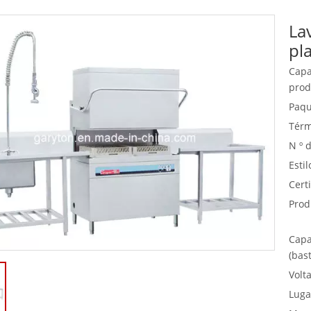
La
Equipo de buffet
pl
Equipos de acero inoxidable
Capa
prod
Servicio de comida
Paqu
Térm
N º 
Estil
Certi
Prod
Capa
(bast
Volta
Luga