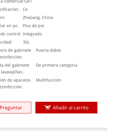
a comercial:
GRT
cificación:
Ce
en:
Zhejiang, China
lar en pc:
Piso de pie
 de control:
Integrado
cidad:
30L
ro de gabinete
Puerta doble
esinfección:
ta del gabinete
De primera categoría
lavavajillas.:
ión de aparatos
Multifunción
esinfección:
Preguntar
Añadir al carrito