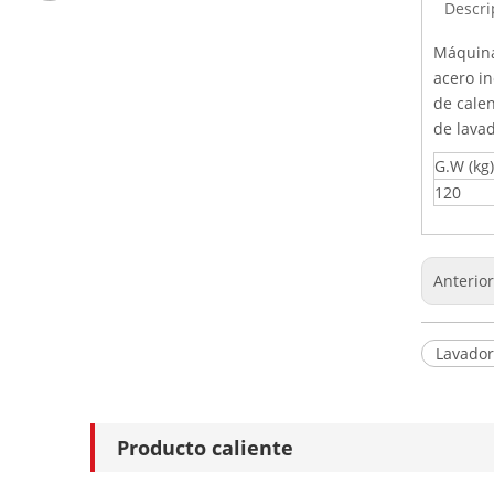
Descri
Máquina 
acero in
de calen
de lavad
G.W (kg)
120
Anterio
Lavadora
Producto caliente