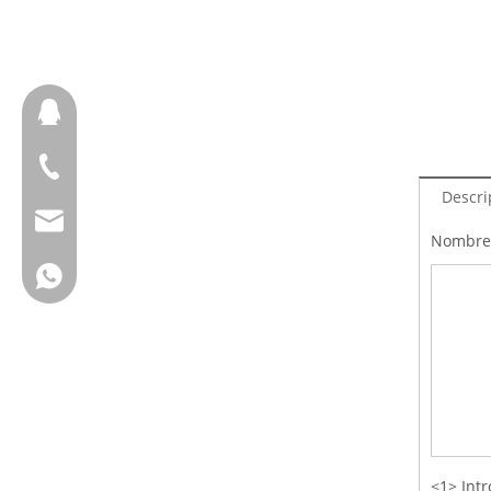
657098666
+ 86-18658123631
Descri
cherrylee@garyton.cn
Nombre:
+ 86-18658123631
<1> Intr