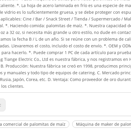
caliente. *. La hoja de acero laminada en frío es una especie de mat
e vidrio es lo suficientemente gruesa, y se debe proteger con espu
aplicables: Cine / Bar / Snack Street / Tienda / Supermercado / Mal
al. *. Haciendo comida: palomitas de maíz. *. Nuestra capacidad d
oz a 32 oz, si necesita más grande u otro estilo, no dude en contac
zamos la fecha B / L de un año. Si se reúne con un problema de ca
adas. Llevaremos el costo, incluido el costo de envío. *. OEM y OD
para hacerlo. *. Puede comprar 1 PC de cada artículo para pruebas
 Tiange Electric Co., Ltd es nuestra fábrica, y nos registramos e
. B. Producción: Nuestra fábrica se creó en 1998, producimos princ
os y manuales y todo tipo de equipos de catering. C. Mercado prin
 Rusia, Japón, Corea, etc. D. Ventaja: Como proveedor de oro dura
 los clientes.
r:
 comercial de palomitas de maíz
Máquina de maker de palom