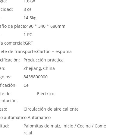
gía:
1.6kw
cidad:
8 oz
:
14.5kg
ño de placa:
490 * 340 * 680mm
:
1 PC
a comercial:
GRT
ete de transporte:
Cartón + espuma
cificación:
Producción práctica
en:
Zhejiang, China
go hs:
8438800000
ficación:
Ce
te de
Eléctrico
entación:
eso:
Circulación de aire caliente
o automático:
Automático
itud:
Palomitas de maíz, Inicio / Cocina / Come
rcial