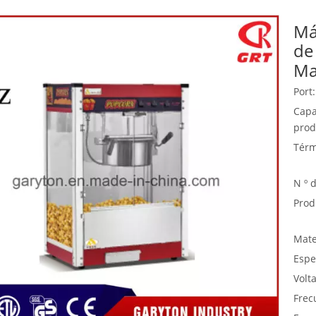
Má
Equipo de buffet
de
Equipos de acero inoxidable
Ma
Servicio de comida
Port:
Capa
prod
Térm
N º 
Prod
Mate
Espe
Volta
Frec