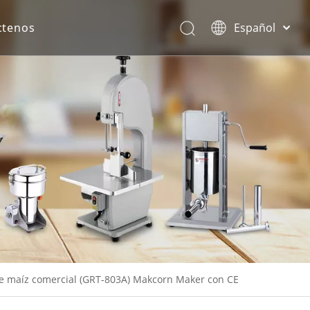
ctenos
Español
English
rona.
e maíz comercial (GRT-803A) Makcorn Maker con CE