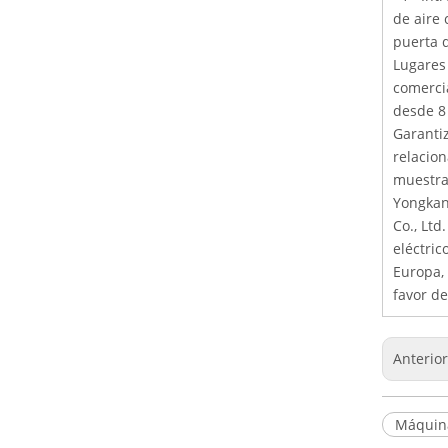
de aire 
puerta d
Lugares 
comerci
desde 8 
Garanti
relacion
muestra 
Yongkang
Co., Ltd
eléctric
Europa,
favor de
Anterio
Máquina