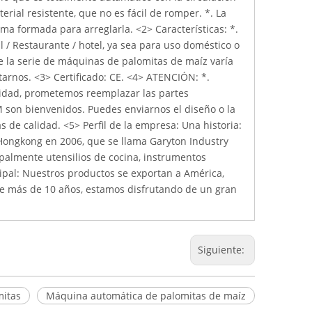
erial resistente, que no es fácil de romper. *. La
ma formada para arreglarla. <2> Características: *.
l / Restaurante / hotel, ya sea para uso doméstico o
e la serie de máquinas de palomitas de maíz varía
tarnos. <3> Certificado: CE. <4> ATENCIÓN: *.
lidad, prometemos reemplazar las partes
M son bienvenidos. Puedes enviarnos el diseño o la
 de calidad. <5> Perfil de la empresa: Una historia:
n Hongkong en 2006, que se llama Garyton Industry
ipalmente utensilios de cocina, instrumentos
cipal: Nuestros productos se exportan a América,
nte más de 10 años, estamos disfrutando de un gran
Siguiente:
itas
Máquina automática de palomitas de maíz