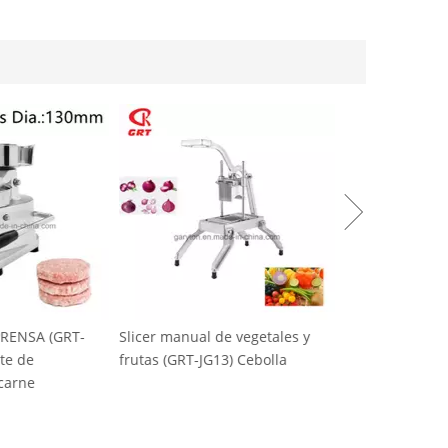
RENSA (GRT-
Slicer manual de vegetales y
Máquina de hie
te de
frutas (GRT-JG13) Cebolla
nieve (GRT-SZB
carne