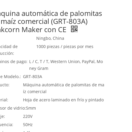
quina automática de palomitas
 maíz comercial (GRT-803A)
kcorn Maker con CE
Ningbo, China
cidad de
1000 piezas / piezas por mes
ucción:
inos de pago:
L / C, T / T, Western Union, PayPal, Mo
ney Gram
de Modelo.:
GRT-803A
ucto:
Máquina automática de palomitas de ma
íz comercial
rial:
Hoja de acero laminado en frío y pintado
sor de vidrio:
5mm
je:
220V
uencia:
50Hz