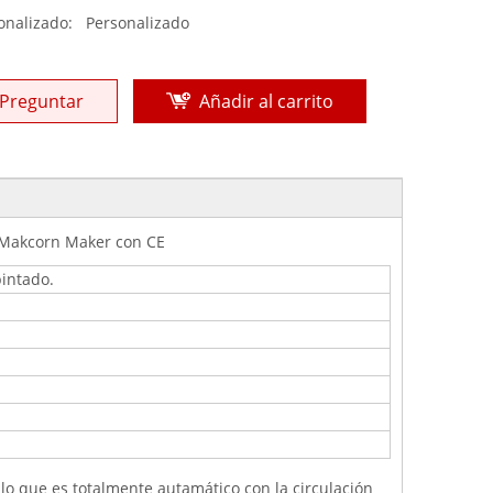
onalizado:
Personalizado
Preguntar
Añadir al carrito
 Makcorn Maker con CE
pintado.
 lo que es totalmente autamático con la circulación