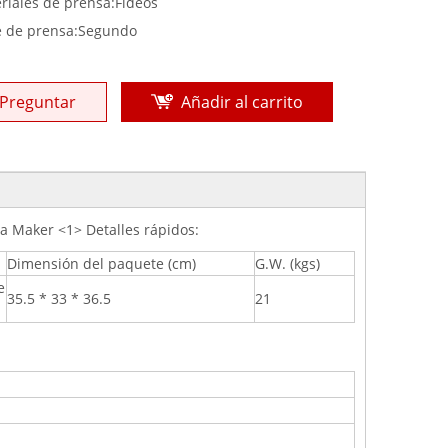
riales de prensa:
Fideos
e de prensa:
Segundo
Preguntar
Añadir al carrito
a Maker <1> Detalles rápidos:
Dimensión del paquete (cm)
G.W. (kgs)
e
35.5 * 33 * 36.5
21