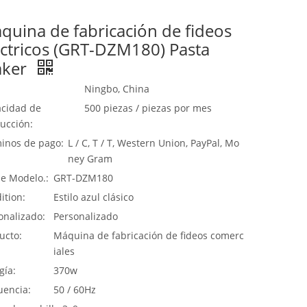
quina de fabricación de fideos
éctricos (GRT-DZM180) Pasta
ker
Ningbo, China
cidad de
500 piezas / piezas por mes
ucción:
inos de pago:
L / C, T / T, Western Union, PayPal, Mo
ney Gram
de Modelo.:
GRT-DZM180
ition:
Estilo azul clásico
onalizado:
Personalizado
ucto:
Máquina de fabricación de fideos comerc
iales
gía:
370w
uencia:
50 / 60Hz