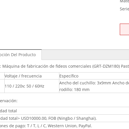
Mate
Seri
pción Del Producto
 Máquina de fabricación de fideos comerciales (GRT-DZM180) Past
Voltaje / frecuencia
Específico
Ancho del cuchillo: 3x9mm Ancho d
110 / 220v; 50 / 60Hz
rodillo: 180 mm
ervación:
dad total
idad total> USD10000.00, FOB (Ningbo / Shanghai).
nes de pago: T / T, L / C, Western Union, PayPal.