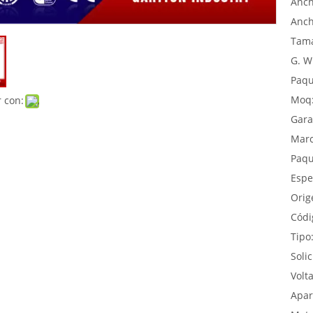
Anch
Anch
Tama
G. W
Paqu
Moq
 con:
Gara
Marc
Paqu
Espe
Orig
Códi
Tipo
Solic
Volta
Apar