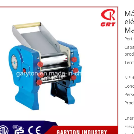
Má
Equipo de buffet
el
Equipos de acero inoxidable
Ma
Servicio de comida
Port:
Capa
prod
Térm
N º 
Cond
Pers
Prod
Ener
Frec