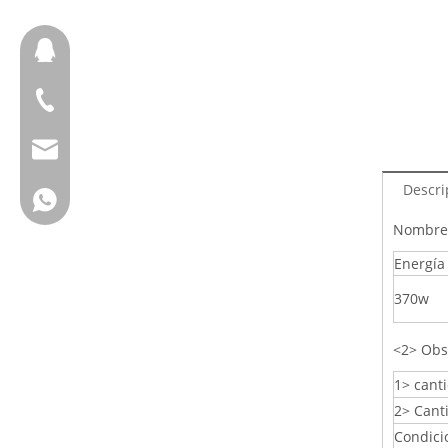
657098666
+ 86-18658123631
cherrylee@garyton.cn
Descri
+ 86-18658123631
Nombre:
Energía
370w
<2> Obs
1> canti
2> Cant
Condicio