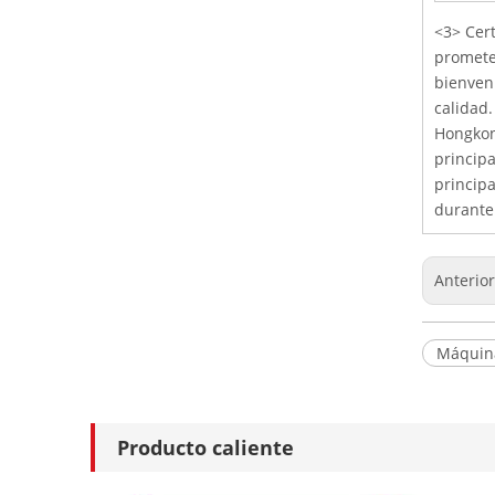
<3> Cert
promete
bienven
calidad.
Hongkong
principa
principa
durante 
Anterio
Máquina
Producto caliente