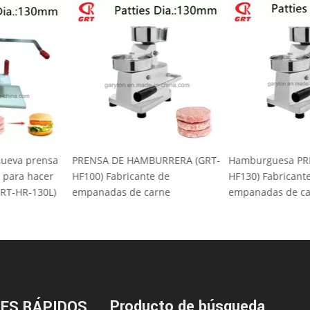
a nueva prensa
PRENSA DE HAMBURRERA (GRT-
Hamburguesa P
s para hacer
HF100) Fabricante de
HF130) Fabrican
 (GRT-HR-130L)
empanadas de carne
empanadas de 
Producto de búsqueda
ES RÁPIDOS