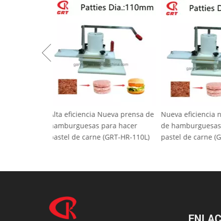
Alta eficiencia Nueva prensa de
Nueva eficienci
hamburguesas para hacer
de hamburguesa
pastel de carne (GRT-HR-110L)
pastel de carne
ENLAC