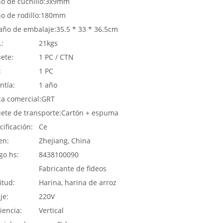
o de cuchillo:
3x9mm
o de rodillo:
180mm
ño de embalaje:
35.5 * 33 * 36.5cm
.:
21kgs
ete:
1 PC / CTN
:
1 PC
ntía:
1 año
a comercial:
GRT
ete de transporte:
Cartón + espuma
cificación:
Ce
en:
Zhejiang, China
go hs:
8438100090
:
Fabricante de fideos
itud:
Harina, harina de arroz
je:
220V
iencia:
Vertical