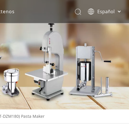
ctenos
Español
English
rona.
GRT-DZM180) Pasta Maker