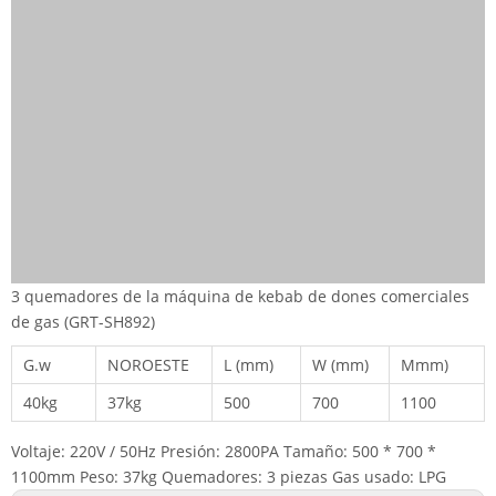
3 quemadores de la máquina de kebab de dones comerciales
de gas (GRT-SH892)
G.w
NOROESTE
L (mm)
W (mm)
Mmm)
40kg
37kg
500
700
1100
Voltaje: 220V / 50Hz Presión: 2800PA Tamaño: 500 * 700 *
1100mm Peso: 37kg Quemadores: 3 piezas Gas usado: LPG