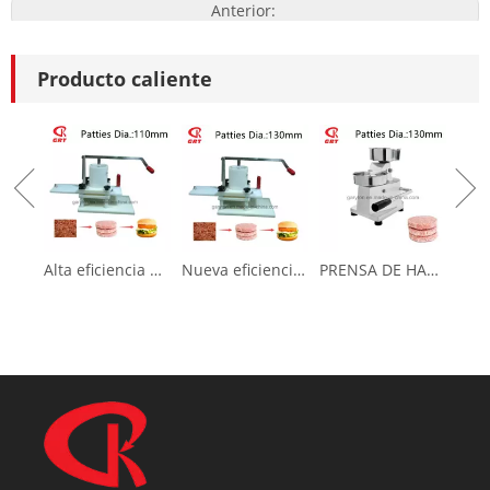
Anterior:
Siguiente:
Producto caliente
Parrilla de gas
Máquina de Gas Doner Kebab
Gas Shawarma Grill
Alta eficiencia Nueva prensa de hamburguesas para hacer pastel de carne (GRT-HR-110L)
Nueva eficiencia nueva prensa de hamburguesas para hacer pastel de carne (GRT-HR-130L)
PRENSA DE HAMBURRERA (GRT-HF100) Fabricante de empanadas de carne