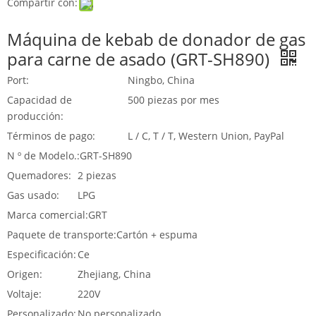
Compartir con:
Máquina de kebab de donador de gas
para carne de asado (GRT-SH890)
Port:
Ningbo, China
Capacidad de
500 piezas por mes
producción:
Términos de pago:
L / C, T / T, Western Union, PayPal
N º de Modelo.:
GRT-SH890
Quemadores:
2 piezas
Gas usado:
LPG
Marca comercial:
GRT
Paquete de transporte:
Cartón + espuma
Especificación:
Ce
Origen:
Zhejiang, China
Voltaje:
220V
Personalizado:
No personalizado