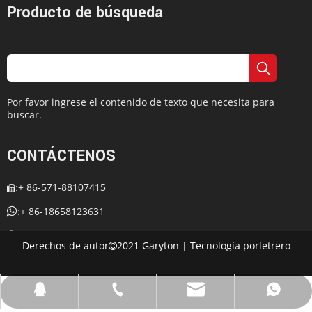
Producto de búsqueda
Por favor ingrese el contenido de texto que necesita para
buscar.
CONTÁCTENOS
+ 86-571-88107415
:


+ 86-18658123631
:
+ 86-18658123631

:
Derechos de autor
2021 Garyton | Tecnología por
letrero

:
cherrylee@garyton.cn

: 657098666

cherrylee@garyton.cn
+ 86-18658123631
+ 86-18658123631
657098666