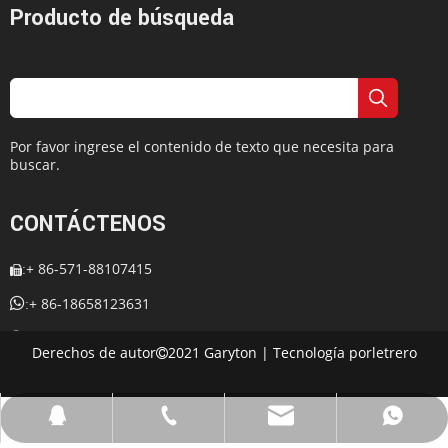
Producto de búsqueda
Por favor ingrese el contenido de texto que necesita para
buscar.
CONTÁCTENOS
+ 86-571-88107415
:


+ 86-18658123631
:
+ 86-18658123631

:
Derechos de autor
2021 Garyton | Tecnología por
letrero

:
cherrylee@garyton.cn

: 657098666

cherrylee@garyton.cn
+ 86-18658123631
+ 86-18658123631
657098666