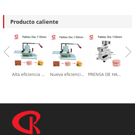
Producto caliente
Alta eficiencia Nueva prensa de hamburguesas para hacer pastel de carne (GRT-HR-110L)
Nueva eficiencia nueva prensa de hamburguesas para hacer pastel de carne (GRT-HR-130L)
PRENSA DE HAMBURRERA (GRT-HF100) Fabricante de empanadas de carne