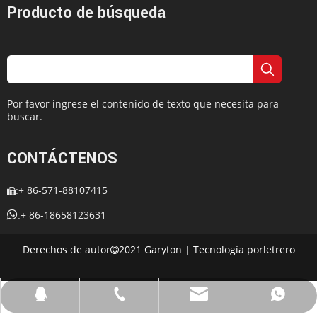
Producto de búsqueda
Por favor ingrese el contenido de texto que necesita para
buscar.
CONTÁCTENOS
+ 86-571-88107415
:


+ 86-18658123631
:
+ 86-18658123631

:
Derechos de autor
2021 Garyton | Tecnología por
letrero

:
cherrylee@garyton.cn

: 657098666

cherrylee@garyton.cn
+ 86-18658123631
+ 86-18658123631
657098666