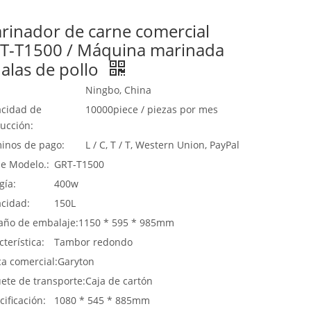
rinador de carne comercial
T-T1500 / Máquina marinada
 alas de pollo
Ningbo, China
cidad de
10000piece / piezas por mes
ucción:
inos de pago:
L / C, T / T, Western Union, PayPal
de Modelo.:
GRT-T1500
gía:
400w
cidad:
150L
ño de embalaje:
1150 * 595 * 985mm
terística:
Tambor redondo
a comercial:
Garyton
ete de transporte:
Caja de cartón
cificación:
1080 * 545 * 885mm