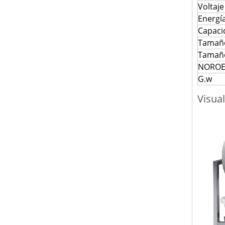
Voltaje
Energí
Capaci
Tamaño
Tamaño
NOROE
G.w
Visual