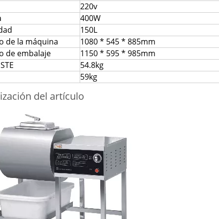
220v
a
400W
dad
150L
 de la máquina
1080 * 545 * 885mm
 de embalaje
1150 * 595 * 985mm
STE
54.8kg
59kg
ización del artículo