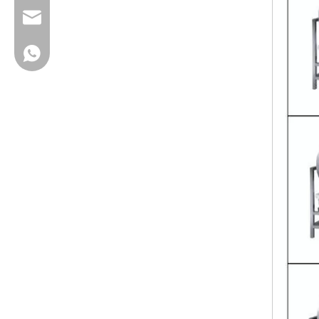
cherrylee@garyton.cn
+ 86-18658123631