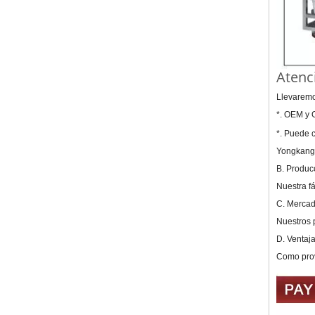
Atenc
Llevaremos
*. OEM y 
*. Puede 
Yongkang 
B. Produc
Nuestra fá
C. Mercad
Nuestros 
D. Ventaja
Como prov