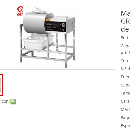
Ma
Equipo de buffet
GR
Equipos de acero inoxidable
de
Servicio de comida
Port:
Capa
prod
Térm
N º 
Ener
Capa
Tama
 con:
Carac
Marc
Paqu
Espe