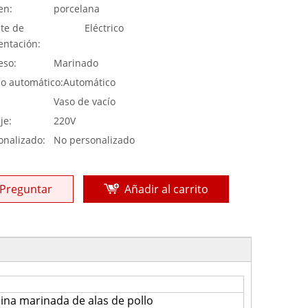
en:
porcelana
te de
Eléctrico
entación:
eso:
Marinado
o automático:
Automático
:
Vaso de vacío
je:
220V
onalizado:
No personalizado
Preguntar
Añadir al carrito
ina marinada de alas de pollo