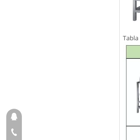
Tabla 
657098666
+ 86-18658123631