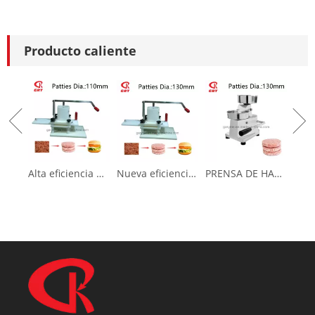
Producto caliente
Alta eficiencia Nueva prensa de hamburguesas para hacer pastel de carne (GRT-HR-110L)
Nueva eficiencia nueva prensa de hamburguesas para hacer pastel de carne (GRT-HR-130L)
PRENSA DE HAMBURRERA (GRT-HF100) Fabricante de empanadas de carne