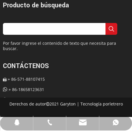
Producto de búsqueda
Por favor ingrese el contenido de texto que necesita para
buscar.
CONTÁCTENOS
+ 86-571-88107415
:


+ 86-18658123631
:
+ 86-18658123631

:
Derechos de autor
2021 Garyton | Tecnología por
letrero

:
cherrylee@garyton.cn

: 657098666

cherrylee@garyton.cn
+ 86-18658123631
+ 86-18658123631
657098666