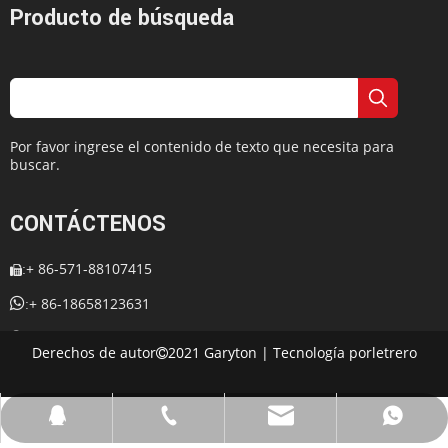
Producto de búsqueda
Por favor ingrese el contenido de texto que necesita para
buscar.
CONTÁCTENOS
+ 86-571-88107415
:


+ 86-18658123631
:
+ 86-18658123631

:
Derechos de autor
2021 Garyton | Tecnología por
letrero

:
cherrylee@garyton.cn

: 657098666

cherrylee@garyton.cn
+ 86-18658123631
+ 86-18658123631
657098666