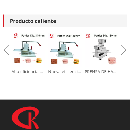
Producto caliente
Alta eficiencia Nueva prensa de hamburguesas para hacer pastel de carne (GRT-HR-110L)
Nueva eficiencia nueva prensa de hamburguesas para hacer pastel de carne (GRT-HR-130L)
PRENSA DE HAMBURRERA (GRT-HF100) Fabricante de empanadas de carne