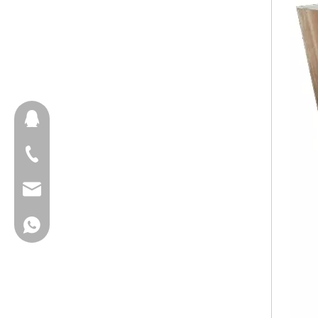
657098666
+ 86-18658123631
cherrylee@garyton.cn
+ 86-18658123631