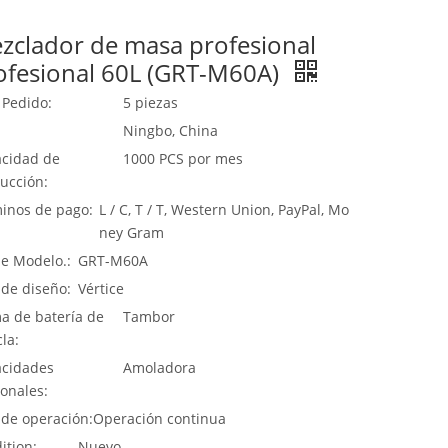
zclador de masa profesional
ofesional 60L (GRT-M60A)
 Pedido:
5 piezas
Ningbo, China
cidad de
1000 PCS por mes
ucción:
inos de pago:
L / C, T / T, Western Union, PayPal, Mo
ney Gram
de Modelo.:
GRT-M60A
 de diseño:
Vértice
a de batería de
Tambor
la:
cidades
Amoladora
ionales:
 de operación:
Operación continua
ition:
Nuevo