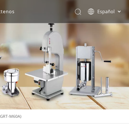
ctenos
Español
English
rona.
 (GRT-M60A)