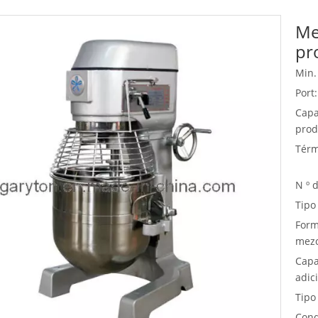
Me
Equipo de buffet
pr
Equipos de acero inoxidable
Min.
Servicio de comida
Port:
Capa
prod
Térm
N º 
Tipo
Form
mezc
Capa
adic
Tipo
Cond