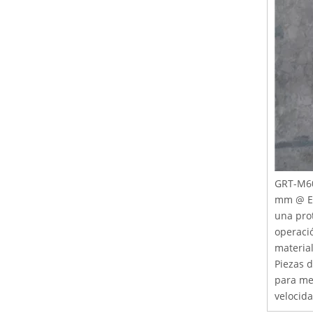
GRT-M60
mm @ El
una pro
operaci
material
Piezas d
para mez
velocida