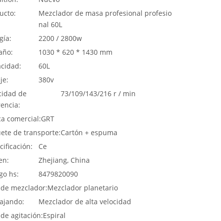
ucto:
Mezclador de masa profesional profesio
nal 60L
gía:
2200 / 2800w
año:
1030 * 620 * 1430 mm
cidad:
60L
je:
380v
cidad de
73/109/143/216 r / min
rencia:
a comercial:
GRT
ete de transporte:
Cartón + espuma
cificación:
Ce
en:
Zhejiang, China
go hs:
8479820090
 de mezclador:
Mezclador planetario
ajando:
Mezclador de alta velocidad
 de agitación:
Espiral