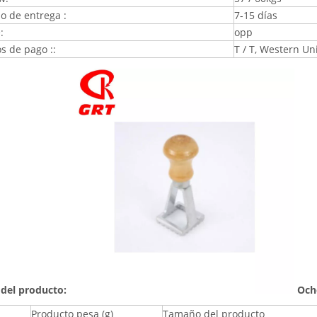
o de entrega :
7-15 días
:
opp
s de pago ::
T / T, Western Un
del producto:
Och
Producto pesa (g)
Tamaño del producto