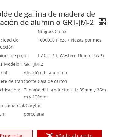
lde de gallina de madera de
eación de aluminio GRT-JM-2
Ningbo, China
cidad de
1000000 Pieza / Piezas por mes
ucción:
inos de pago:
L / C, T / T, Western Union, PayPal
de Modelo.:
GRT-JM-2
rial:
Aleación de aluminio
ete de transporte:
Caja de cartón
cificación:
Tamaño del producto: L: L: 35mm y 35m
m y 100mm
a comercial:
Garyton
en:
porcelana
Preguntar
Añadir al carrito