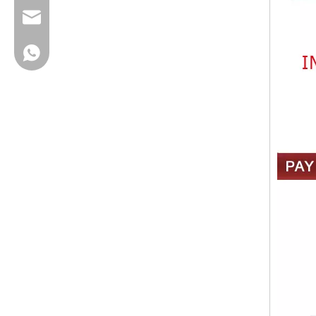
cherrylee@garyton.cn
+ 86-18658123631