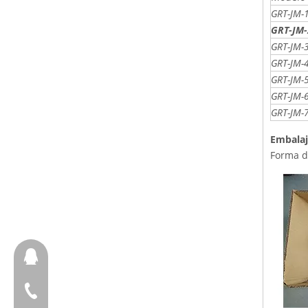
GRT-JM-
GRT-JM-
GRT-JM-
GRT-JM-
GRT-JM-
GRT-JM-
GRT-JM-
Embalaj
Forma d
657098666
+ 86-18658123631