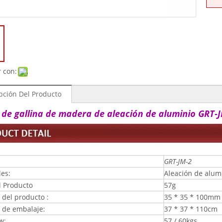
 con:
pción Del Producto
de gallina de madera de aleación de aluminio GRT-
GRT-JM-2
les:
Aleación de alum
l Producto
57g
del producto :
35 * 35 * 100mm
de embalaje:
37 * 37 * 110cm
w:
57 / 60kgs