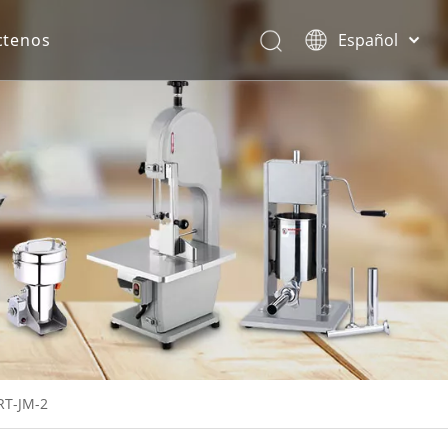
ctenos
Español
English
rona.
RT-JM-2