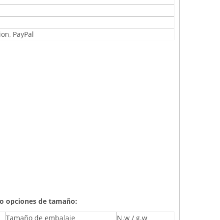
ion, PayPal
o opciones de tamaño:
Tamaño de embalaje
N.w / g.w