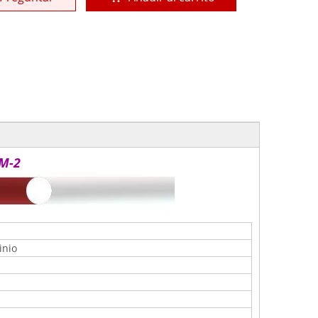
JM-2
inio