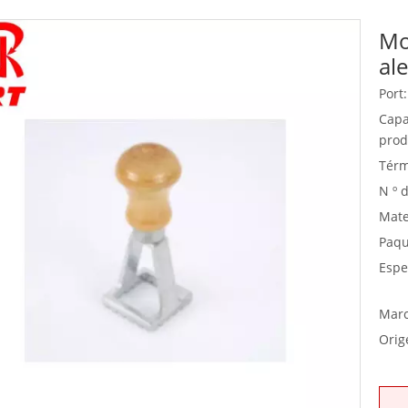
Mo
Equipo de buffet
al
Equipos de acero inoxidable
Port:
Servicio de comida
Capa
prod
Térm
N º 
Mate
Paqu
Espe
Marc
Orig