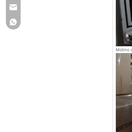
cherrylee@garyton.cn
+ 86-18658123631
Molino 