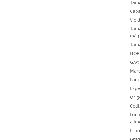
Tam
Capa
Vio 
Tama
máqu
Tama
NOR
G.w:
Marc
Paqu
Espe
Orig
Códi
Fuen
alim
Proc
Grad