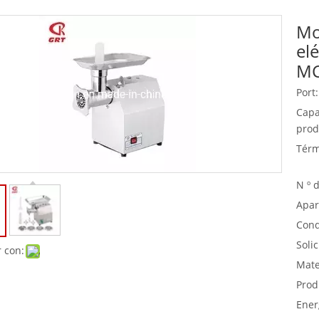
Mo
Equipo de buffet
el
Equipos de acero inoxidable
M
Servicio de comida
Port:
Capa
prod
Térm
N º 
Apar
Cond
Solic
 con:
Mate
Prod
Ener