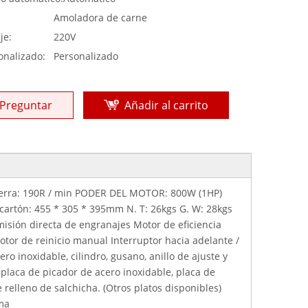
:
Amoladora de carne
je:
220V
onalizado:
Personalizado
Preguntar
Añadir al carrito
ierra: 190R / min PODER DEL MOTOR: 800W (1HP)
artón: 455 * 305 * 395mm N. T: 26kgs G. W: 28kgs
isión directa de engranajes Motor de eficiencia
otor de reinicio manual Interruptor hacia adelante /
 inoxidable, cilindro, gusano, anillo de ajuste y
"placa de picador de acero inoxidable, placa de
 relleno de salchicha. (Otros platos disponibles)
ma