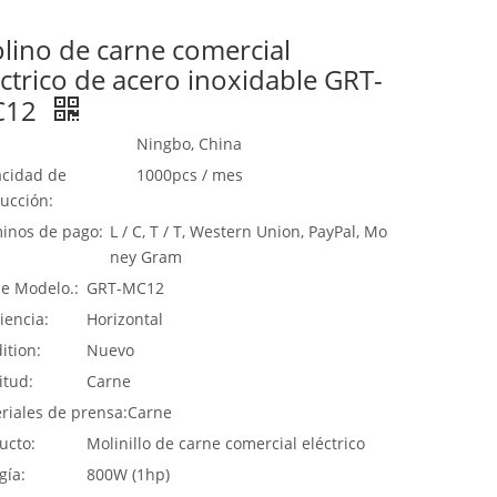
lino de carne comercial
éctrico de acero inoxidable GRT-
C12
Ningbo, China
cidad de
1000pcs / mes
ucción:
inos de pago:
L / C, T / T, Western Union, PayPal, Mo
ney Gram
de Modelo.:
GRT-MC12
iencia:
Horizontal
ition:
Nuevo
itud:
Carne
riales de prensa:
Carne
ucto:
Molinillo de carne comercial eléctrico
gía:
800W (1hp)