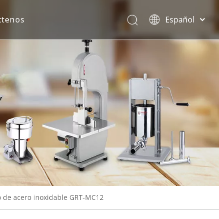
ctenos
Español
English
rona.
co de acero inoxidable GRT-MC12