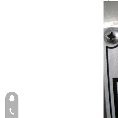
657098666
+ 86-18658123631