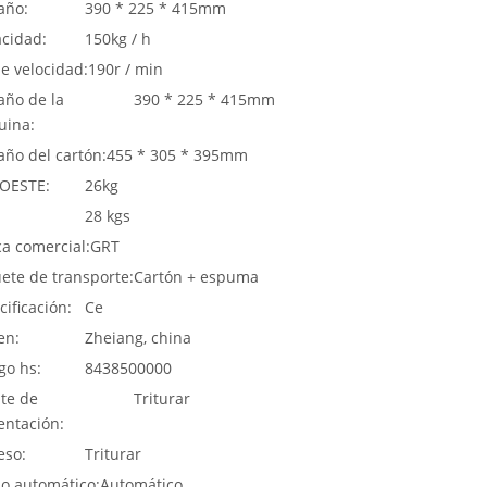
año:
390 * 225 * 415mm
cidad:
150kg / h
de velocidad:
190r / min
ño de la
390 * 225 * 415mm
ina:
ño del cartón:
455 * 305 * 395mm
OESTE:
26kg
28 kgs
a comercial:
GRT
ete de transporte:
Cartón + espuma
cificación:
Ce
en:
Zheiang, china
go hs:
8438500000
te de
Triturar
entación:
eso:
Triturar
o automático:
Automático