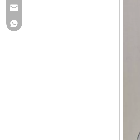
cherrylee@garyton.cn
+ 86-18658123631