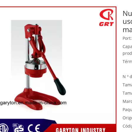
Nu
Equipo de buffet
us
Equipos de acero inoxidable
ma
Servicio de comida
Port:
Capa
prod
Térm
N º 
Tama
Tama
Marc
Paqu
Orig
Códi