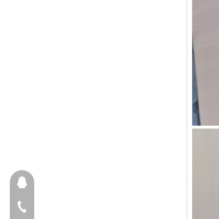
657098666
+ 86-18658123631