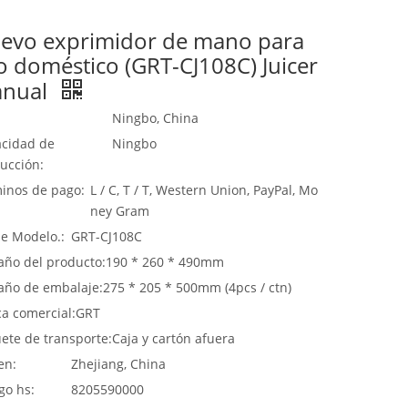
evo exprimidor de mano para
o doméstico (GRT-CJ108C) Juicer
nual
Ningbo, China
cidad de
Ningbo
ucción:
inos de pago:
L / C, T / T, Western Union, PayPal, Mo
ney Gram
de Modelo.:
GRT-CJ108C
ño del producto:
190 * 260 * 490mm
ño de embalaje:
275 * 205 * 500mm (4pcs / ctn)
a comercial:
GRT
ete de transporte:
Caja y cartón afuera
en:
Zhejiang, China
go hs:
8205590000