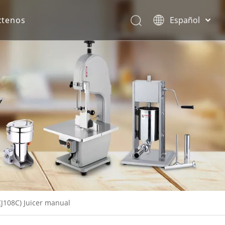
ctenos
Español
English
rona.
J108C) Juicer manual