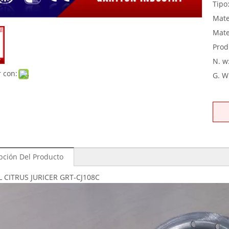
Tipo
Mate
Mate
Prod
N. w
 con:
G. W
pción Del Producto
CITRUS JURICER GRT-CJ108C