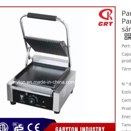
Pa
Equipo de buffet
Pa
Equipos de acero inoxidable
sá
Servicio de comida
Port:
Capa
prod
Térm
N º 
Estil
Certi
Prod
Ener
Tama