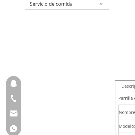
Servicio de comida
657098666
Descri
Parrilla
+ 86-18658123631
Nombre 
cherrylee@garyton.cn
Modelo:
+ 86-18658123631