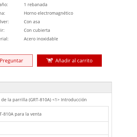
año:
1 rebanada
na:
Horno electromagnético
lver:
Con asa
ir:
Con cubierta
rial:
Acero inoxidable
Preguntar
Añadir al carrito
 de la parrilla (GRT-810A) <1> Introducción
RT-810A para la venta