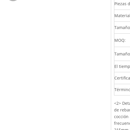
Piezas d
Materia
Tamaño 
MOQ:
Tamaño 
El tiemp
Certific
Término
<2> Det
de reban
cocción 
frecuen
215mm *