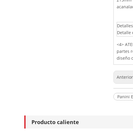
acanalad
Detalle
Detalle 
<4> ATE
partes r
diseño 
Anterio
Panini E
Producto caliente