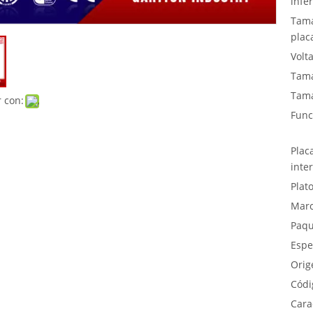
infer
Tama
plac
Volta
Tama
Tama
 con:
Func
Plac
inte
Plat
Marc
Paqu
Espe
Orig
Códi
Carac