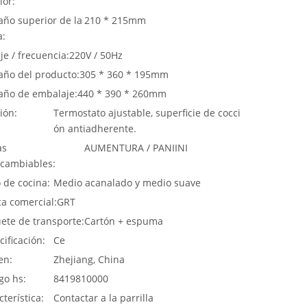
ior:
ño superior de la
210 * 215mm
a:
je / frecuencia:
220V / 50Hz
ño del producto:
305 * 360 * 195mm
ño de embalaje:
440 * 390 * 260mm
ión:
Termostato ajustable, superficie de cocci
ón antiadherente.
as
AUMENTURA / PANIINI
rcambiables:
o de cocina:
Medio acanalado y medio suave
a comercial:
GRT
ete de transporte:
Cartón + espuma
cificación:
Ce
en:
Zhejiang, China
go hs:
8419810000
terística:
Contactar a la parrilla