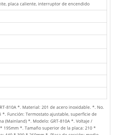
ite, placa caliente, interruptor de encendido
T-810A *. Material: 201 de acero inoxidable. *. No.
 *. Función: Termostato ajustable, superficie de
ina (Mainland) *. Modelo: GRT-810A *. Voltaje /
0 * 195mm *. Tamaño superior de la placa: 210 *
e: 440 * 390 * 260mm *. Placa de cocción: medio