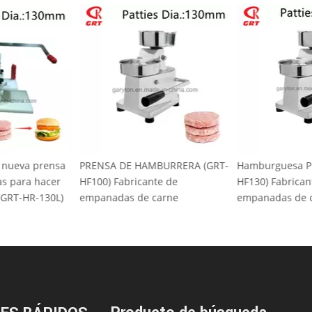
a nueva prensa
PRENSA DE HAMBURRERA (GRT-
Hamburguesa P
s para hacer
HF100) Fabricante de
HF130) Fabrican
 (GRT-HR-130L)
empanadas de carne
empanadas de 