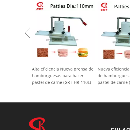
Alta eficiencia Nueva prensa de
Nueva eficienci
hamburguesas para hacer
de hamburguesa
pastel de carne (GRT-HR-110L)
pastel de carne