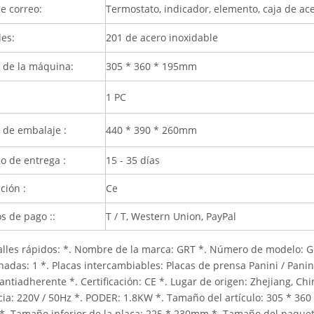
e correo:
Termostato, indicador, elemento, caja de ace
les:
201 de acero inoxidable
de la máquina:
305 * 360 * 195mm
1 PC
de embalaje :
440 * 390 * 260mm
o de entrega :
15 - 35 días
ación :
Ce
s de pago ::
T / T, Western Union, PayPal
alles rápidos: *. Nombre de la marca: GRT *. Número de modelo: GR
adas: 1 *. Placas intercambiables: Placas de prensa Panini / Panini
antiadherente *. Certificación: CE *. Lugar de origen: Zhejiang, Ch
cia: 220V / 50Hz *. PODER: 1.8KW *. Tamaño del artículo: 305 * 36
. Tamaño inferior de la placa: 225 * 230mm *. Tamaño del paquet