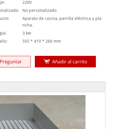
je:
220V
onalizado:
No personalizado
ucto:
Aparato de cocina, parrilla eléctrica y pla
ncha.
gía:
3 kw
año:
555 * 410 * 260 mm
Preguntar
Añadir al carrito