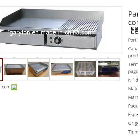
Par
Equipo de buffet
co
Equipos de acero inoxidable
Servicio de comida
Port:
Capa
prod
Térm
pago
N º 
 con:
Mate
Marc
Paqu
Espe
Orig
Tipo