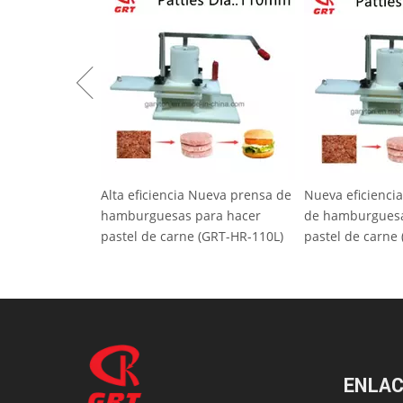
a eficiencia Nueva prensa de
Nueva eficiencia nueva prensa
PR
burguesas para hacer
de hamburguesas para hacer
HF1
tel de carne (GRT-HR-110L)
pastel de carne (GRT-HR-130L)
em
ENLAC