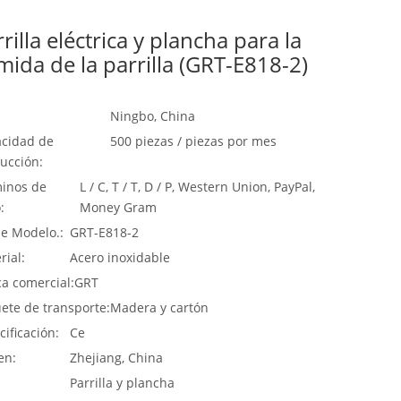
rilla eléctrica y plancha para la
mida de la parrilla (GRT-E818-2)
Ningbo, China
cidad de
500 piezas / piezas por mes
ucción:
inos de
L / C, T / T, D / P, Western Union, PayPal,
:
Money Gram
de Modelo.:
GRT-E818-2
rial:
Acero inoxidable
a comercial:
GRT
ete de transporte:
Madera y cartón
cificación:
Ce
en:
Zhejiang, China
:
Parrilla y plancha