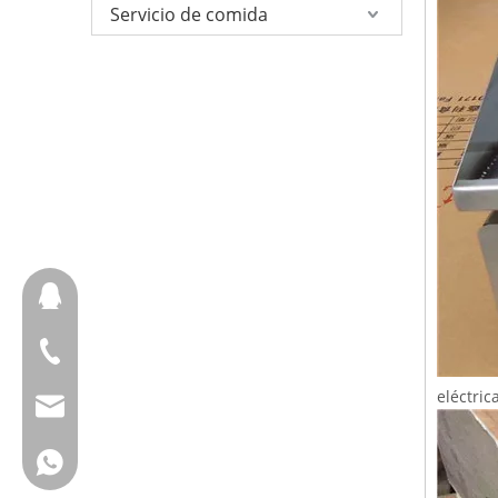
Servicio de comida
657098666
+ 86-18658123631
eléctric
cherrylee@garyton.cn
+ 86-18658123631