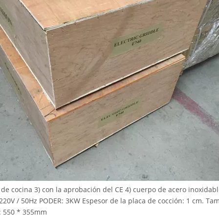
 de cocina 3) con la aprobación del CE 4) cuerpo de acero inoxida
 220V / 50Hz PODER: 3KW Espesor de la placa de cocción: 1 cm. Ta
e: 550 * 355mm