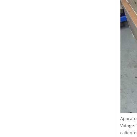
Aparato
Votage:
calient