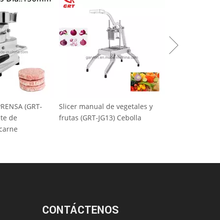
icer manual de vegetales y
Máquina de hielo comercial de
utas (GRT-JG13) Cebolla
nieve (GRT-SZB-20) AC220
CONTÁCTENOS