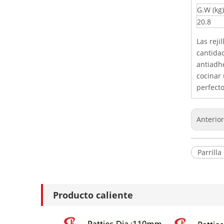
G.W (kg)
20.8
Las reji
cantidad
antiadh
cocinar 
perfect
Anterio
Parrilla
Producto caliente