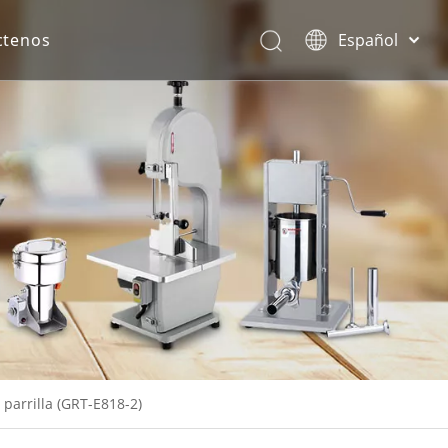
ctenos
Español
English
rona.
 parrilla (GRT-E818-2)