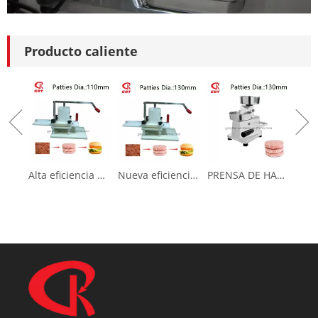
Producto caliente
Poder de queso
900W / 1.2HP
Voltaje de queso
220V / 50Hz o 110V / 60Hz
de queso
Medición de
rallador de
65.5x31.5x53.5cm
Alta eficiencia Nueva prensa de hamburguesas para hacer pastel de carne (GRT-HR-110L)
Nueva eficiencia nueva prensa de hamburguesas para hacer pastel de carne (GRT-HR-130L)
PRENSA DE HAMBURRERA (GRT-HF100) Fabricante de empanadas de carne
queso
Queso Grater
32/28 kg
G.W./n.w
Bandeja de acero inoxidable de 1 pieza
Apego de queso
y palo de prensado de 1 pieza
Anterior: