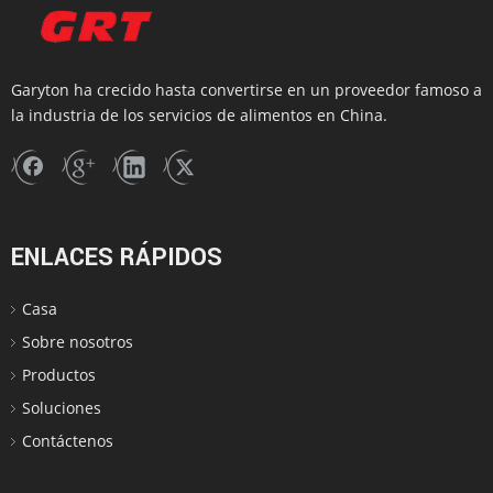
Siguiente:
Garyton ha crecido hasta convertirse en un proveedor famoso a
Rallador de queso metálico
la industria de los servicios de alimentos en China.
Rallador de queso eléctrico
Trituradora de queso eléctrico
ENLACES RÁPIDOS
Casa
Sobre nosotros
Productos
Soluciones
Contáctenos