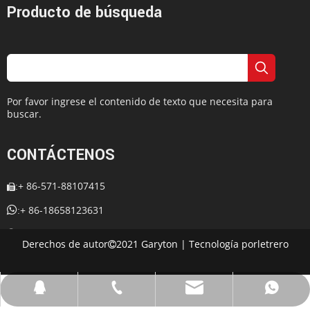
Producto de búsqueda
Por favor ingrese el contenido de texto que necesita para
buscar.
CONTÁCTENOS
+ 86-571-88107415
:


+ 86-18658123631
:
+ 86-18658123631

:
Derechos de autor
2021 Garyton | Tecnología por
letrero

:
cherrylee@garyton.cn

: 657098666

cherrylee@garyton.cn
+ 86-18658123631
+ 86-18658123631
657098666