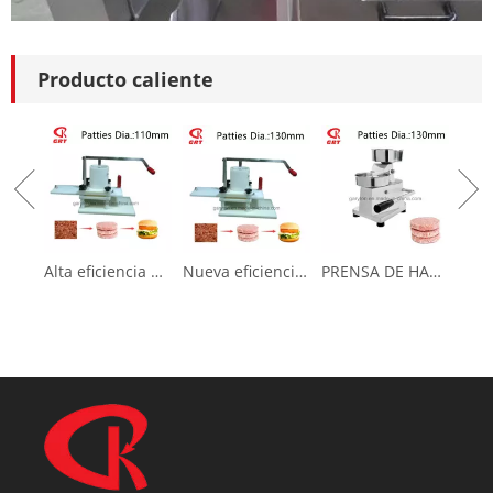
Producto caliente
Alta eficiencia Nueva prensa de hamburguesas para hacer pastel de carne (GRT-HR-110L)
Nueva eficiencia nueva prensa de hamburguesas para hacer pastel de carne (GRT-HR-130L)
PRENSA DE HAMBURRERA (GRT-HF100) Fabricante de empanadas de carne