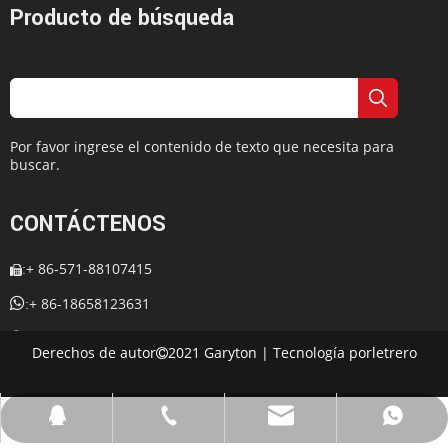
Producto de búsqueda
1. Embalaje: Polywood Embalaje. Contenedor de 2.20 'pies:
20pcs Contenedor de 40 'pies: 41pcs 40 'pies HQ: 48PCS
3. Macking Carton Tamaño: 875 * 820 * 1859mm
4. Peso brots: 200kgs
5. Peso denet: 130kgs.
Por favor ingrese el contenido de texto que necesita para
buscar.
CONTÁCTENOS
+ 86-571-88107415
:


+ 86-18658123631
:
+ 86-18658123631

:
Derechos de autor
2021 Garyton | Tecnología por
letrero

:
cherrylee@garyton.cn

: 657098666

cherrylee@garyton.cn
+ 86-18658123631
+ 86-18658123631
657098666