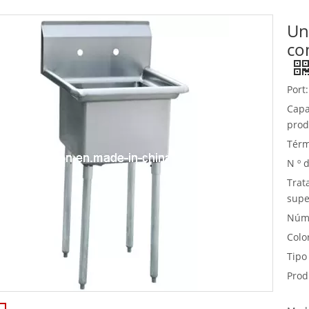
Un
Equipo de buffet
co
Equipos de acero inoxidable
Servicio de comida
Port:
Capa
prod
Térm
N º 
Trat
supe
Núme
Colo
Tipo
Prod