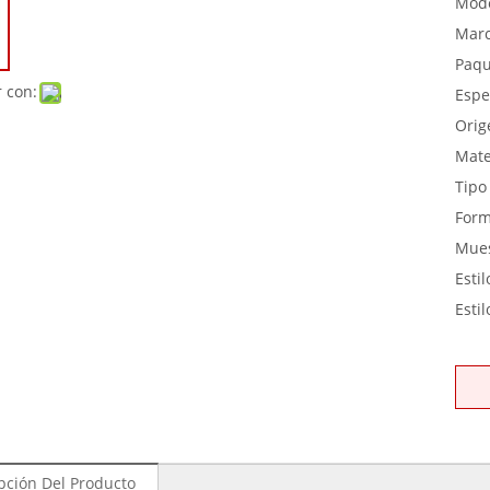
Mode
Marc
Paqu
 con:
Espe
Orig
Mate
Tipo
Form
Mues
Esti
Estil
pción Del Producto