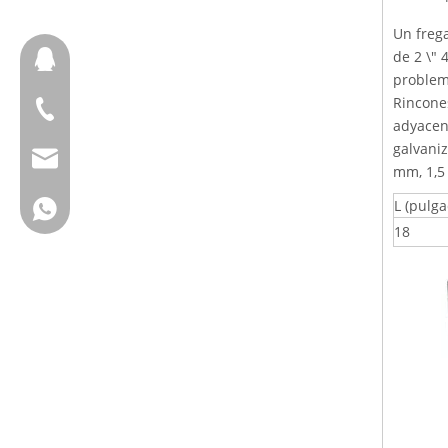
Un freg
de 2 \" 
657098666
problema
Rincones
+ 86-18658123631
adyacen
galvaniz
cherrylee@garyton.cn
mm, 1,5 
L (pulga
+ 86-18658123631
18