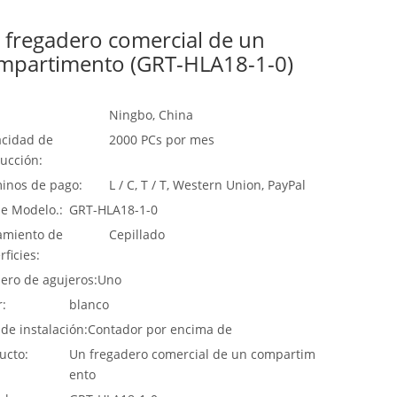
 fregadero comercial de un
mpartimento (GRT-HLA18-1-0)
Ningbo, China
cidad de
2000 PCs por mes
ucción:
inos de pago:
L / C, T / T, Western Union, PayPal
de Modelo.:
GRT-HLA18-1-0
amiento de
Cepillado
rficies:
ro de agujeros:
Uno
r:
blanco
 de instalación:
Contador por encima de
ucto:
Un fregadero comercial de un compartim
ento