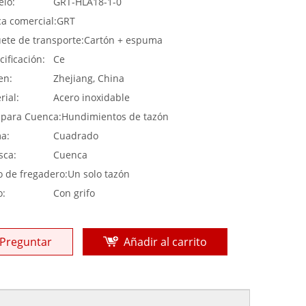
lo:
GRT-HLA18-1-0
a comercial:
GRT
ete de transporte:
Cartón + espuma
cificación:
Ce
en:
Zhejiang, China
rial:
Acero inoxidable
 para Cuenca:
Hundimientos de tazón
a:
Cuadrado
ca:
Cuenca
lo de fregadero:
Un solo tazón
o:
Con grifo
Preguntar
Añadir al carrito