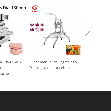
GRT-
Slicer manual de vegetales y
Máquina de hielo comer
frutas (GRT-JG13) Cebolla
nieve (GRT-SZB-20) AC2