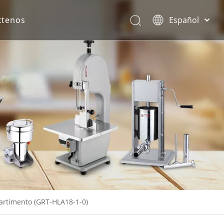
ctenos
Español
English
rona.
artimento (GRT-HLA18-1-0)